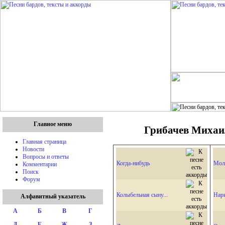
Главное меню
Грибачев Михаил
Главная страница
Новости
Вопросы и ответы
Когда-нибудь
Мол
Комментарии
Поиск
Форум
Колыбельная сыну...
Нар
Алфавитный указатель
А
Б
В
Г
Д
Е
Ж
З