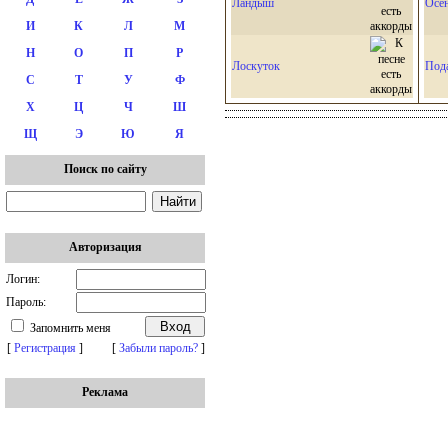
Ландыш
Осе
И
К
Л
М
Н
О
П
Р
Лоскуток
Пода
С
Т
У
Ф
Х
Ц
Ч
Ш
Щ
Э
Ю
Я
Поиск по сайту
Авторизация
Логин:
Пароль:
Запомнить меня
[
Регистрация
]
[
Забыли пароль?
]
Реклама