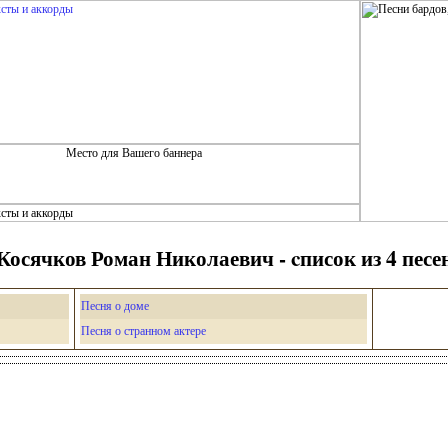
Косячков Роман Николаевич - cписок из 4 песе
Песня о доме
Песня о странном актере