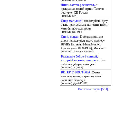
(написал(а):
SFP27RUS
)
Лишь восток расцветал...
:
прекрасная песня! Артём Тасалов,
поэт член СП России
(написал(а):
art
)
Спор малышей
: поожалуйста, буду
очень признательна. помогите найти
хотя бы аккорды песни
(написал(а):
fo14my
)
Спой, цыган
: К сожалению, эти
стихи принадлежат поэту и актеру
ВГИКа Евгению Михайловичу
Красавцеву (1939-1986), Москва...
(написал(а):
Котомин Николай
)
Баллада о бойце 1 конной,
который не хотел умирать
: Кто-
нибудь подбирал аккорды?
(написал(а):
lazybear
)
ВЕТЕР С ВОСТОКА
: Очень
красивая песня, люди кто знает
напишите аккорды
(написал(а):
pipofs123123
)
Все комментарии [553] ...