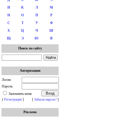
И
К
Л
М
Н
О
П
Р
С
Т
У
Ф
Х
Ц
Ч
Ш
Щ
Э
Ю
Я
Поиск по сайту
Авторизация
Логин:
Пароль:
Запомнить меня
[
Регистрация
]
[
Забыли пароль?
]
Реклама