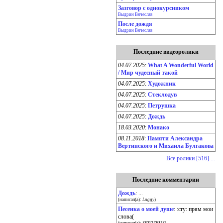
Зазговор с однокурсником
Выдрин Вячеслав
После дождя
Выдрин Вячеслав
Последние видеоролики
04.07.2025
:
What A Wonderful World
/ Мир чудесный такой
04.07.2025
:
Художник
04.07.2025
:
Стеклодув
04.07.2025
:
Петрушка
04.07.2025
:
Дождь
18.03.2020
:
Монако
08.11.2018
:
Памяти Александра
Вертинского и Михаила Булгакова
Все ролики [516] ...
Последние комментарии
Дождь
: ...
(написал(а):
Loggy
)
Песенка о моей душе
: :cry: прям мои
слова(