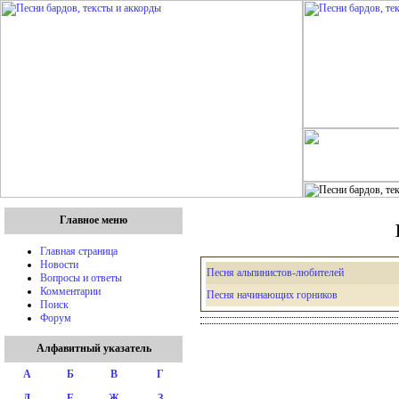
Главное меню
Главная страница
Новости
Песня альпинистов-любителей
Вопросы и ответы
Комментарии
Песня начинающих горников
Поиск
Форум
Алфавитный указатель
А
Б
В
Г
Д
Е
Ж
З