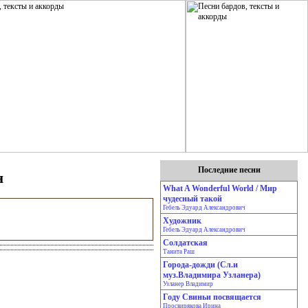
Последние песни
н
What A Wonderful World / Мир
чудесный такой
Гебель Эдуард Александрович
Художник
Гебель Эдуард Александрович
Солдатская
Танита Раш
Города-дожди (Сл.и
муз.Владимира Узланера)
Узланер Владимир
Году Свиньи посвящается
Просвирякова Ирина