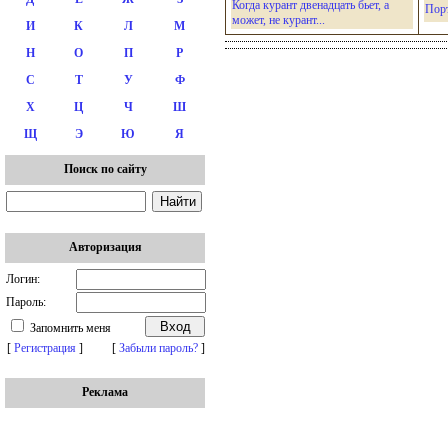
Когда курант двенадцать бьет, а
Пор
может, не курант...
И
К
Л
М
Н
О
П
Р
С
Т
У
Ф
Х
Ц
Ч
Ш
Щ
Э
Ю
Я
Поиск по сайту
Авторизация
Логин:
Пароль:
Запомнить меня
[
Регистрация
]
[
Забыли пароль?
]
Реклама