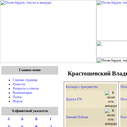
Главное меню
Крастошевский Влади
Главная страница
Новости
Баллада о триединстве
Мок
Вопросы и ответы
Комментарии
Поиск
Дорога #76
Мол
Форум
Алфавитный указатель
Зимний Пейзаж
Нок
А
Б
В
Г
Д
Е
Ж
З