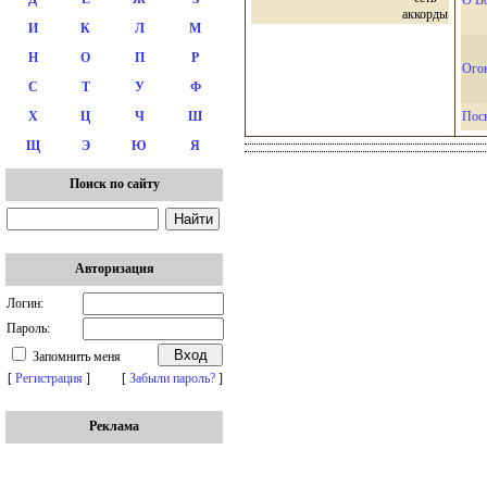
И
К
Л
М
Н
О
П
Р
Ого
С
Т
У
Ф
Пос
Х
Ц
Ч
Ш
Щ
Э
Ю
Я
Поиск по сайту
Авторизация
Логин:
Пароль:
Запомнить меня
[
Регистрация
]
[
Забыли пароль?
]
Реклама