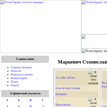
Главное меню
Маркевич Станислав 
Главная страница
Новости
Вопросы и ответы
А я тебя люблю
Комментарии
Поиск
Моя 
Форум
блещ
Если не будет дождя...
Алфавитный указатель
Катерина
А
Б
В
Г
Кругосветка
Д
Е
Ж
З
О В