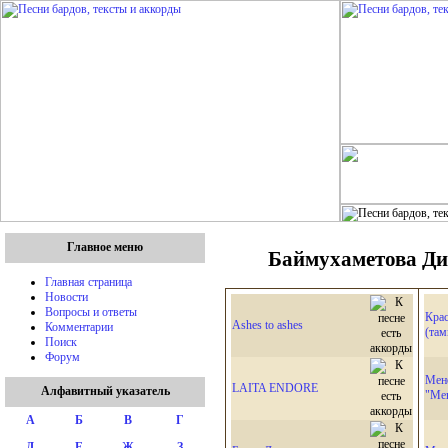
Главное меню
Баймухаметова Дин
Главная страница
Новости
Вопросы и ответы
Крас
Ashes to ashes
Комментарии
(там
Поиск
Форум
Мене
LAITA ENDORE
Алфавитный указатель
"Мен
А
Б
В
Г
Д
Е
Ж
З