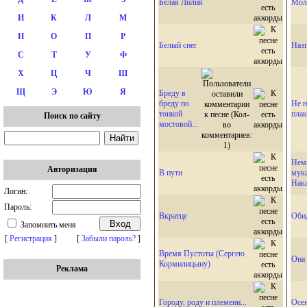
Белая Лилия
Мол
И
К
Л
М
Н
О
П
Р
Белый снег
Назг
С
Т
У
Ф
Х
Ц
Ч
Ш
Щ
Э
Ю
Я
Бреду в
бреду по
Не н
тонкой
плак
Поиск по сайту
мостовой...
Немн
Авторизация
В пути
мука
Нак
Логин:
Пароль:
Вкратце
Обид
Запомнить меня
[
Регистрация
]
[
Забыли пароль?
]
Время Пустоты (Сергею
Она
Кормилицыну)
Реклама
Городу, роду и племени...
Осен