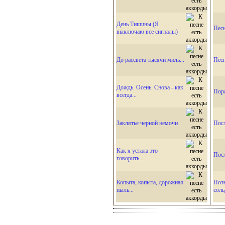
День Тишины (Я
Пес
выключаю все сигналы)
До рассвета тысячи миль...
Пес
Дождь. Осень. Снова - как
Пора
всегда...
Заклятье черной немочи
Посл
Как я устала это
Посл
говорить...
Копыта, копыта, дорожная
Пот
пыль...
соль