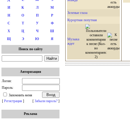
И
К
Л
М
Зеленые глаза
Н
О
П
Р
Курортная попутная
С
Т
У
Ф
Х
Ц
Ч
Ш
Щ
Э
Ю
Я
Музыка
ждет
Поиск по сайту
Авторизация
Логин:
Пароль:
Запомнить меня
[
Регистрация
]
[
Забыли пароль?
]
Реклама