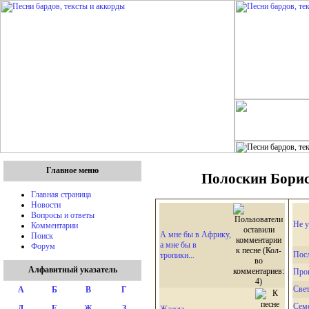
Главное меню
Полоскин Борис 
Главная страница
Новости
Вопросы и ответы
Не 
Комментарии
А мне бы в Африку,
Поиск
а мне бы в
Форум
Посл
тропики...
Алфавитный указатель
Про
Све
А
Б
В
Г
Сем
Д
Е
Ж
З
Жажда