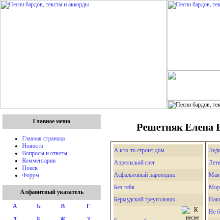
Главное меню
Решетняк Елена В
Главная страница
Новости
А кто-то строит дом
Ледя
Вопросы и ответы
Комментарии
Апрельский снег
Лет
Поиск
Асфальтовый пароходик
Мая
Форум
Без тебя
Мор
Алфавитный указатель
Бермудский треугольник
Наш
А
Б
В
Г
Не б
Д
Е
Ж
З