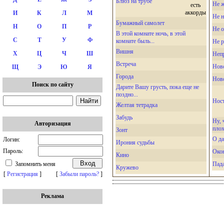
Блюз на трубе
Не ж
И
К
Л
М
Не н
Бумажный самолет
Н
О
П
Р
Не 
В этой комнате ночь, в этой
С
Т
У
Ф
комнате быль...
Не р
Вишня
Х
Ц
Ч
Ш
Неп
Встреча
Нов
Щ
Э
Ю
Я
Города
Нов
Поиск по сайту
Дарите Вашу грусть, пока еще не
поздно...
Нос
Желтая тетрадка
Забудь
Ну, 
Авторизация
плох
Зонт
О да
Логин:
Ирония судьбы
Пароль:
Око
Кино
Пада
Запомнить меня
Кружево
[
Регистрация
]
[
Забыли пароль?
]
Реклама