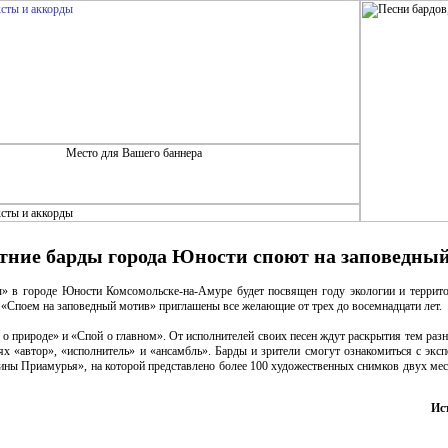
тние барды города Юности споют на заповедны
ы» в городе Юности Комсомольске-на-Амуре будет посвящен году экологии и террит
м «Споем на заповедный мотив» приглашены все желающие от трех до восемнадцати лет.
о природе» и «Спой о главном». От исполнителей своих песен ждут раскрытия тем раз
х «автор», «исполнитель» и «ансамбль». Барды и зрители смогут ознакомиться с эксп
ны Приамурья», на которой представлено более 100 художественных снимков двух мес
Ис