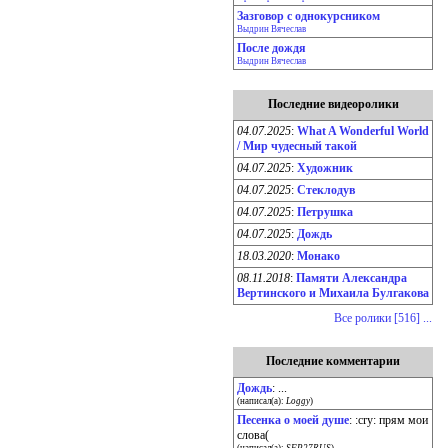
Зазговор с однокурсником
Выдрин Вячеслав
После дождя
Выдрин Вячеслав
Последние видеоролики
04.07.2025
:
What A Wonderful World
/ Мир чудесный такой
04.07.2025
:
Художник
04.07.2025
:
Стеклодув
04.07.2025
:
Петрушка
04.07.2025
:
Дождь
18.03.2020
:
Монако
08.11.2018
:
Памяти Александра
Вертинского и Михаила Булгакова
Все ролики [516] ...
Последние комментарии
Дождь
: ...
(написал(а):
Loggy
)
Песенка о моей душе
: :cry: прям мои
слова(