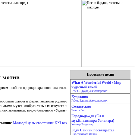
Последние песни
й мотив
What A Wonderful World / Мир
чудесный такой
ориям особого природоохранного значения.
Гебель Эдуард Александрович
Художник
нообразия флоры и фауны, экологии родного
Гебель Эдуард Александрович
онатами музея изобразительных искусств и
Солдатская
тных заказников: водно-болотного «Удыль»
Танита Раш
Города-дожди (Сл.и
муз.Владимира Узланера)
точник
:
Молодой дальневосточник XXI век
Узланер Владимир
Году Свиньи посвящается
Просвирякова Ирина