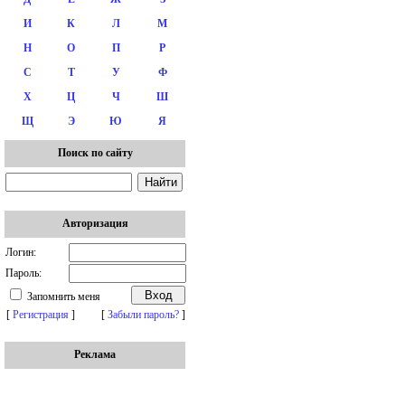
И
К
Л
М
Н
О
П
Р
С
Т
У
Ф
Х
Ц
Ч
Ш
Щ
Э
Ю
Я
Поиск по сайту
Авторизация
Логин:
Пароль:
Запомнить меня
[
Регистрация
]
[
Забыли пароль?
]
Реклама