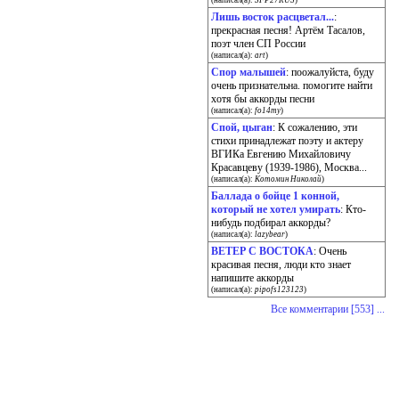
(написал(а):
SFP27RUS
)
Лишь восток расцветал...
:
прекрасная песня! Артём Тасалов,
поэт член СП России
(написал(а):
art
)
Спор малышей
: поожалуйста, буду
очень признательна. помогите найти
хотя бы аккорды песни
(написал(а):
fo14my
)
Спой, цыган
: К сожалению, эти
стихи принадлежат поэту и актеру
ВГИКа Евгению Михайловичу
Красавцеву (1939-1986), Москва...
(написал(а):
Котомин Николай
)
Баллада о бойце 1 конной,
который не хотел умирать
: Кто-
нибудь подбирал аккорды?
(написал(а):
lazybear
)
ВЕТЕР С ВОСТОКА
: Очень
красивая песня, люди кто знает
напишите аккорды
(написал(а):
pipofs123123
)
Все комментарии [553] ...