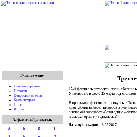
Главное меню
Трехле
Главная страница
17-й фестиваль авторской песни «Весенин
Новости
Участвовать в фесте 25 марта под слогано
Вопросы и ответы
Комментарии
В программе фестиваля – конкурсы «Песня 
Поиск
края. Жюри выберет призеров в номинация
Форум
выставкой фоторабот «Заповедные жемчужи
и высокогорного «Баджальский».
Алфавитный указатель
Дата публикации
: 13.02.2017
А
Б
В
Г
Д
Е
Ж
З