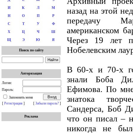
Архивный проек
И
К
Л
М
назад на этой не
Н
О
П
Р
передачу М
С
Т
У
Ф
американском ба
Х
Ц
Ч
Ш
Через 19 лет п
Щ
Э
Ю
Я
Нобелевским лаур
Поиск по сайту
В 60-х и 70-х 
Авторизация
знали Боба Ди
Логин:
Ефимова. По мне
Пароль:
знатока творч
Запомнить меня
[
Регистрация
]
[
Забыли пароль?
]
Сандерса, Боб Ди
что он писал – н
Реклама
никогда не был