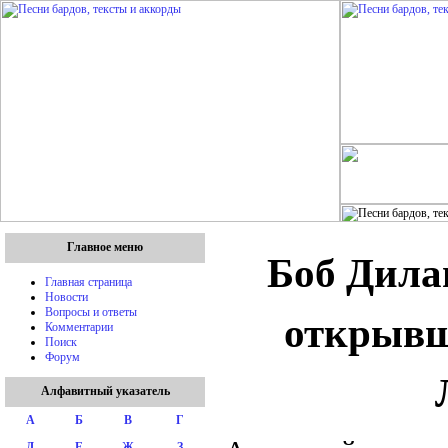
Главное меню
Боб Дила
Главная страница
Новости
открывш
Вопросы и ответы
Комментарии
Поиск
Форум
Алфавитный указатель
А
Б
В
Г
Д
Е
Ж
З