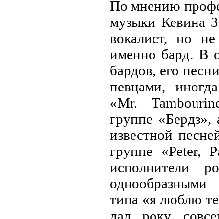
По мнению профе
музыки Кевина З
вокалист, но н
именно бард. В 
бардов, его песн
певцами, иногд
«Mr. Tambourin
группе «Бердз», 
известной песне
группе «Peter, 
исполнители ро
однообразными
типа «я люблю те
дал року совсе