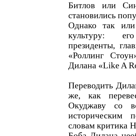
Битлов или Син
становились попу
Однако так ил
культуру: ег
президенты, гла
«Роллинг Стоун
Дилана «Like A Ro
Переводить Дилан
же, как переве
Окуджаву со вс
историческим п
словам критика Н
Боба Дилана нео