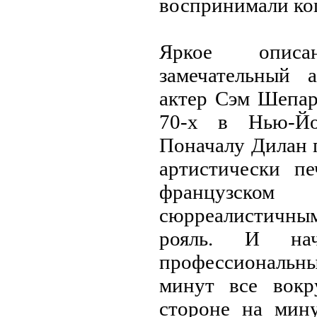
воспринимали ког
Яркое описа
замечательный 
актер Сэм Шепар
70-х в Нью-Йо
Поначалу Дилан 
артистически п
французск
сюрреалистичны
рояль. И нач
профессиональны
минут все вокр
стороне на мин