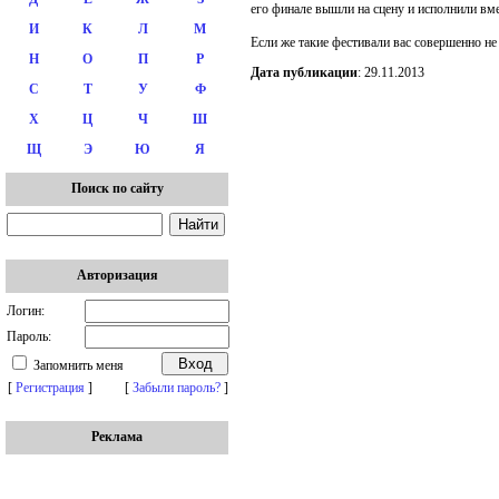
его финале вышли на сцену и исполнили вм
И
К
Л
М
Если же такие фестивали вас совершенно не
Н
О
П
Р
Дата публикации
: 29.11.2013
С
Т
У
Ф
Х
Ц
Ч
Ш
Щ
Э
Ю
Я
Поиск по сайту
Авторизация
Логин:
Пароль:
Запомнить меня
[
Регистрация
]
[
Забыли пароль?
]
Реклама