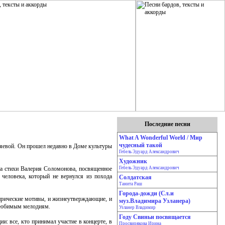
Последние песни
What A Wonderful World / Мир
чудесный такой
ляевой. Он прошел недавно в Доме культуры
Гебель Эдуард Александрович
Художник
на стихи Валерия Соломонова, посвященное
Гебель Эдуард Александрович
 человека, который не вернулся из похода
Солдатская
Танита Раш
Города-дожди (Сл.и
ирические мотивы, и жизнеутверждающие, и
муз.Владимира Узланера)
т любимым мелодиям.
Узланер Владимир
Году Свиньи посвящается
и: все, кто принимал участие в концерте, в
Просвирякова Ирина