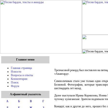
Главное меню
Главная страница
Трехчасовой рекорд был поставлен на пятн
Новости
«Авангард».
Вопросы и ответы
Комментарии
Символичным стало уже только одно откры
Поиск
Беляевой. Фотографии, которые транслиро
Форум
шестнадцать лет назад.
Алфавитный указатель
Далее выступали Ирина Корнилова, Нонна 
чуточку хулиганские. Зрители подпевали те
А
Б
В
Г
Концерт, как и другие до него, прошел без
Д
Е
Ж
З