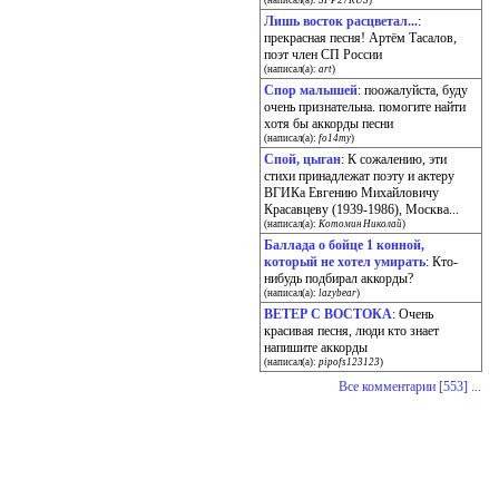
(написал(а):
SFP27RUS
)
Лишь восток расцветал...
:
прекрасная песня! Артём Тасалов,
поэт член СП России
(написал(а):
art
)
Спор малышей
: поожалуйста, буду
очень признательна. помогите найти
хотя бы аккорды песни
(написал(а):
fo14my
)
Спой, цыган
: К сожалению, эти
стихи принадлежат поэту и актеру
ВГИКа Евгению Михайловичу
Красавцеву (1939-1986), Москва...
(написал(а):
Котомин Николай
)
Баллада о бойце 1 конной,
который не хотел умирать
: Кто-
нибудь подбирал аккорды?
(написал(а):
lazybear
)
ВЕТЕР С ВОСТОКА
: Очень
красивая песня, люди кто знает
напишите аккорды
(написал(а):
pipofs123123
)
Все комментарии [553] ...