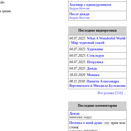
ой».
Зазговор с однокурсником
Выдрин Вячеслав
 ценам.
После дождя
Выдрин Вячеслав
Последние видеоролики
04.07.2025
:
What A Wonderful World
/ Мир чудесный такой
04.07.2025
:
Художник
04.07.2025
:
Стеклодув
04.07.2025
:
Петрушка
04.07.2025
:
Дождь
18.03.2020
:
Монако
08.11.2018
:
Памяти Александра
Вертинского и Михаила Булгакова
Все ролики [516] ...
Последние комментарии
Дождь
: ...
(написал(а):
Loggy
)
Песенка о моей душе
: :cry: прям мои
слова(