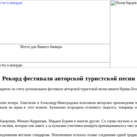
Рекорд фестиваля авторской туристской песни
адцатом по счету региональном фестивале авторской туристской песни памяти Ирины Бе
тие вечера: Анастасия и Александр Виноградовы исполнили авторское произведение 
вали на экран в этот момент. Буквально возродили отличного педагога, товарища и
Какаулина, Михаил Кудрявцев, Мардон Буриев и многие другие. Со сцены звучали и л
м песням, которые они знают, а за кулисами участники концерта пританцовывали в так
 подчинения жестким стандартам. Неизменным осталось только следование одной традици