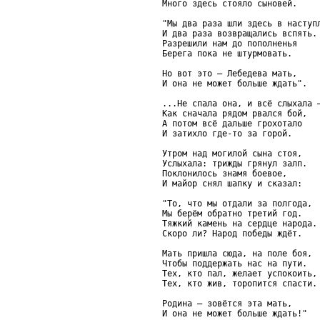
Много здесь стояло сыновей.

"Мы два раза шли здесь в наступл
И два раза возвращались вспять.

Разрешили нам до пополненья

Берега пока не штурмовать.

Но вот это – Лебедева мать,

И она не может больше ждать".

...Не спала она, и всё слыхала –
Как сначала рядом рвался бой,

А потом всё дальше грохотало

И затихло где-то за горой.

Утром над могилой сына стоя,

Услыхала: трижды грянул залп.

Поклонилось знамя боевое,

И майор снял шапку и сказал:

"То, что мы отдали за полгода,

Мы берём обратно третий год.

Тяжкий камень на сердце народа.

Скоро ли? Народ победы ждёт.

Мать пришла сюда, на поле боя,

Чтобы поддержать нас на пути.

Тех, кто пал, желает успокоить,

Тех, кто жив, торопится спасти.

Родина – зовётся эта мать,

И она не может больше ждать!"
