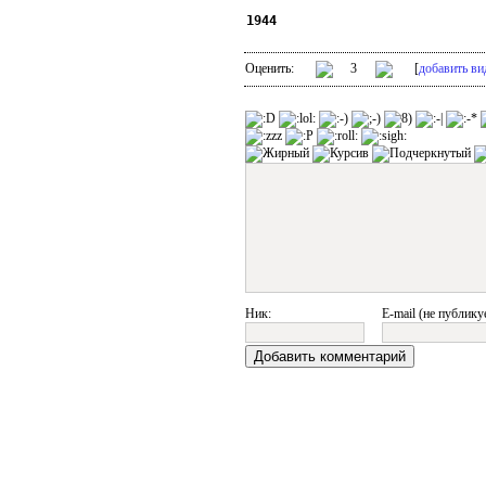
1944
Оценить:
3
[
добавить ви
Ник:
E-mail (не публику