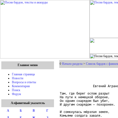
◊
Начало раздела
>
Список бардов с фамил
Главное меню
Главная страница
Новости
Вопросы и ответы
                  Евгений Аграно
Комментарии
Поиск
Там, где берег оспою разрыт

Форум
На пути к немецкой обороне,

Он одним снарядом был убит,

Алфавитный указатель
И другим снарядом – похоронен.

А
Б
В
Г
И сомкнулась мёрзлая земля,

Комьями солдата заваля.

Д
Е
Ж
З