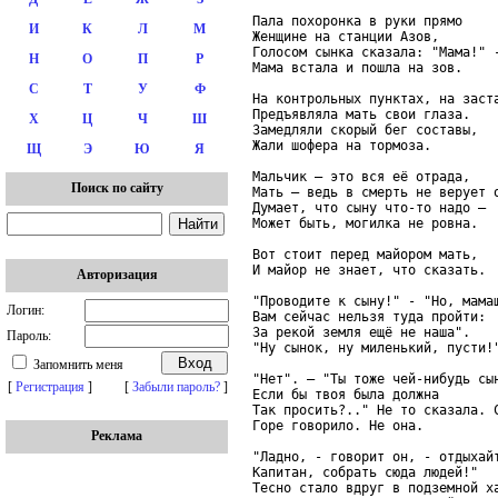
Пала похоронка в руки прямо

И
К
Л
М
Женщине на станции Азов,

Голосом сынка сказала: "Мама!" -
Н
О
П
Р
Мама встала и пошла на зов.

С
Т
У
Ф
На контрольных пунктах, на заста
Предъявляла мать свои глаза.

Х
Ц
Ч
Ш
Замедляли скорый бег составы,

Жали шофера на тормоза.

Щ
Э
Ю
Я
Мальчик – это вся её отрада,

Поиск по сайту
Мать – ведь в смерть не верует о
Думает, что сыну что-то надо –

Может быть, могилка не ровна.

Вот стоит перед майором мать,

И майор не знает, что сказать.

Авторизация
"Проводите к сыну!" - "Но, мамаш
Логин:
Вам сейчас нельзя туда пройти:

За рекой земля ещё не наша".

Пароль:
"Ну сынок, ну миленький, пусти!"
Запомнить меня
"Нет". – "Ты тоже чей-нибудь сын
[
Регистрация
]
[
Забыли пароль?
]
Если бы твоя была должна

Так просить?.." Не то сказала. С
Горе говорило. Не она.

Реклама
"Ладно, - говорит он, - отдыхайт
Капитан, собрать сюда людей!"

Тесно стало вдруг в подземной ха