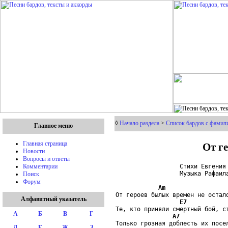
◊
Начало раздела
>
Список бардов с фамил
Главное меню
От г
Главная страница
Новости
Вопросы и ответы
                  Стихи Евгения 
Комментарии
                  Музыка Рафаила
Поиск
Форум
Am
От героев былых времен не остало
Алфавитный указатель
E7
Те, кто приняли смертный бой, ст
А
Б
В
Г
A7
Только грозная доблесть их посел
Д
Е
Ж
З