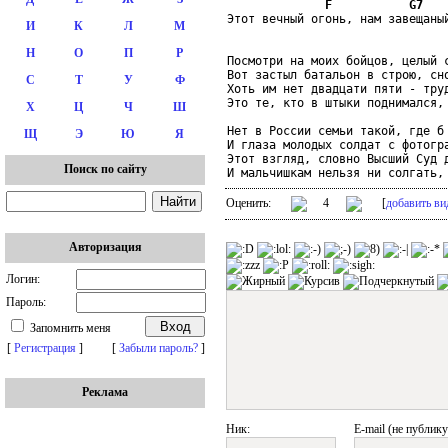
F
G7
Этот вечный огонь, нам завещаный
И
К
Л
М
Н
О
П
Р
Посмотри на моих бойцов, целый с
Вот застыл батальон в строю, сно
С
Т
У
Ф
Хоть им нет двадцати пяти - труд
Это те, кто в штыки поднимался, 
Х
Ц
Ч
Ш
Нет в России семьи такой, где б 
Щ
Э
Ю
Я
И глаза молодых солдат с фотогра
Этот взгляд, словно Высший Суд д
Поиск по сайту
Оценить:
4
[
добавить ви
Авторизация
Логин:
Пароль:
Запомнить меня
[
Регистрация
]
[
Забыли пароль?
]
Реклама
Ник:
E-mail (не публику