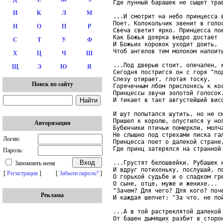
Где лунный барашек не сыщет трав
И
К
Л
М
...И смотрит на небо принцесса в
Поет. Колокольчик звенит в голос
Н
О
П
Р
Свеча светит ярко. Принцесса пое
Как Божья доярка ведро достает

С
Т
У
Ф
И Божьих коровок уходит доить,

Чтоб ангелов тем молоком напоить
Х
Ц
Ч
Ш
...Под дверью стоит, опечален, к
Щ
Э
Ю
Я
Сегодня постригся он с горя "под
Слезу отирает, глотая тоску,

Поиск по сайту
Горячечным лбом прислонясь к кос
Принцессы звучи золотой голосок.
И тикает в такт августейший висо
И шут попытался шутить, но не см
Пришел к королю, опустился у ног
Авторизация
Бубенчики птичьи померкли, молча
Не слышно под стрехами писка гал
Логин:
Принцесса поет о далекой стране,
Где принц затерялся на странной 
Пароль:
...Грустят белошвейки. Рубашек н
Запомнить меня
И вдруг потихоньку, послушай, по
[
Регистрация
]
[
Забыли пароль?
]
О горькой судьбе и о сладком гре
О сыне, отце, муже и женихе...

"Зачем? Для чего? Для кого? поче
Реклама
И каждая шепчет: "За что, не пой
...А в той растреклятой далекой 
От башен дымящих разбит в сторон