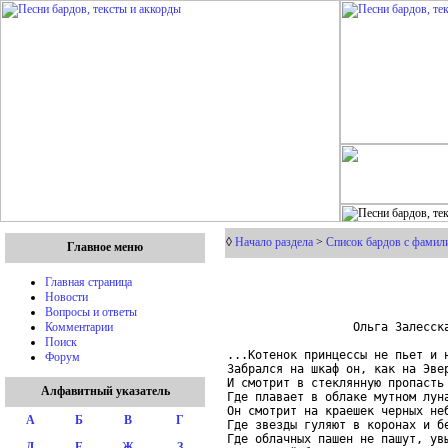
◊
Начало раздела
>
Список бардов с фамили
Главное меню
Главная страница
Новости
Вопросы и ответы
                  Ольга Залесска
Комментарии
Поиск
...Котенок принцессы не пьет и н
Форум
Забрался на шкаф он, как на Эвер
И смотрит в стеклянную пропасть 
Алфавитный указатель
Где плавает в облаке мутном луна
Он смотрит на краешек черных неб
А
Б
В
Г
Где звезды гуляют в коронах и бе
Где облачных пашен не пашут, увы
Д
Е
Ж
З