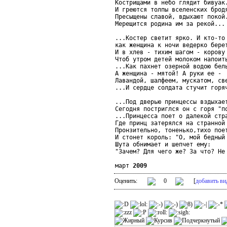
Кострищами в небо глядит бивуак.
И греются толпы вселенских бродя
Пресыщены славой, вдыхают покой.
Мерещится родина им за рекой...

...Костер светит ярко. И кто-то 
как женщина к ночи ведерко берет
И в хлев - тихим шагом - корову 
Чтоб утром детей молоком напоить
...Как пахнет озерной водою бель
А женщина - мятой! А руки ее -

Лавандой, шалфеем, мускатом, све
...И сердце солдата стучит горяч
...Под дверью принцессы вздыхает
Сегодня постриглся он с горя "по
...Принцесса поет о далекой стра
Где принц затерялся на странной 
Пронзительно, тоненько,тихо поет
И стонет король: "О, мой бедный 
Шута обнимает и шепчет ему:

"Зачем? Для чего же? За что? Не 
март 
2009
Оценить:
0
[
добавить ви