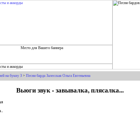
ей на букву З
>
Песни барда Залесская Ольга Евгеньевна
Вьюги звук - завывалка, плясалка...
я

.
