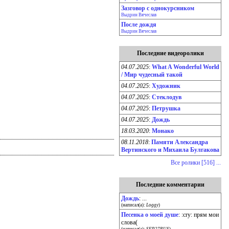
Зазговор с однокурсником
Выдрин Вячеслав
После дождя
Выдрин Вячеслав
Последние видеоролики
04.07.2025
:
What A Wonderful World
/ Мир чудесный такой
04.07.2025
:
Художник
04.07.2025
:
Стеклодув
04.07.2025
:
Петрушка
04.07.2025
:
Дождь
18.03.2020
:
Монако
08.11.2018
:
Памяти Александра
Вертинского и Михаила Булгакова
Все ролики [516] ...
Последние комментарии
Дождь
: ...
(написал(а):
Loggy
)
Песенка о моей душе
: :cry: прям мои
слова(