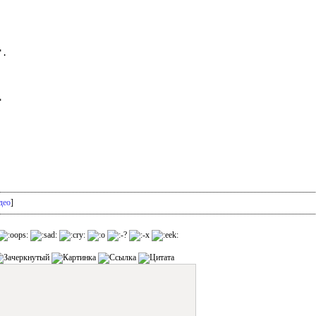
.



део
]