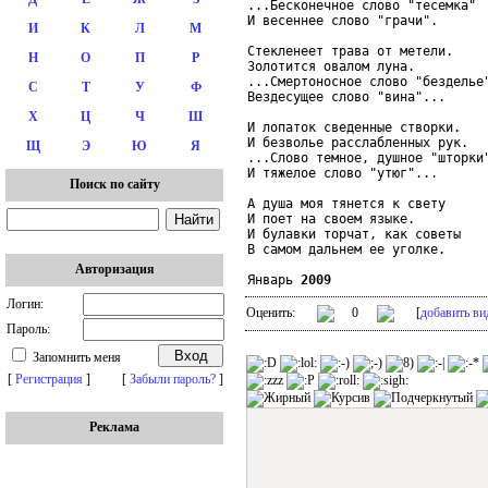
...Бесконечное слово "тесемка"

И весеннее слово "грачи".

И
К
Л
М
Стекленеет трава от метели.

Н
О
П
Р
Золотится овалом луна.

...Смертоносное слово "безделье"
С
Т
У
Ф
Вездесущее слово "вина"...

Х
Ц
Ч
Ш
И лопаток сведенные створки.

И безволье расслабленных рук.

Щ
Э
Ю
Я
...Слово темное, душное "шторки"
И тяжелое слово "утюг"...

Поиск по сайту
А душа моя тянется к свету

И поет на своем языке.

И булавки торчат, как советы

В самом дальнем ее уголке.

Авторизация
Январь 
2009
Логин:
Оценить:
0
[
добавить ви
Пароль:
Запомнить меня
[
Регистрация
]
[
Забыли пароль?
]
Реклама