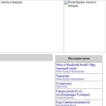
Последние песни
What A Wonderful World / Мир
чудесный такой
Гебель Эдуард Александрович
Художник
Гебель Эдуард Александрович
Солдатская
Танита Раш
Города-дожди (Сл.и
муз.Владимира Узланера)
Узланер Владимир
Году Свиньи посвящается
Просвирякова Ирина