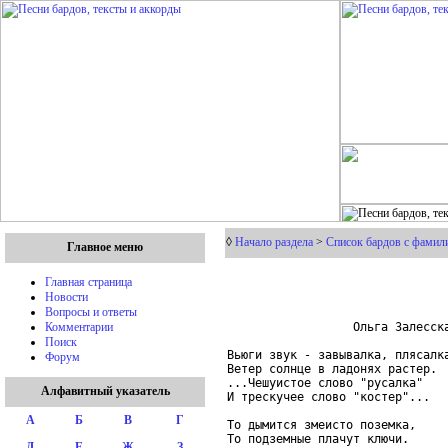
◊
Начало раздела
>
Список бардов с фамили
Главное меню
Главная страница
Новости
Вопросы и ответы
                  Ольга Залесска
Комментарии
Поиск
Вьюги звук - завывалка, плясалка
Форум
Ветер солнце в ладонях растер.

...Чешуистое слово "русалка"

Алфавитный указатель
И трескучее слово "костер"...

А
Б
В
Г
То дымится змеисто поземка,

То подземные плачут ключи.

Д
Е
Ж
З