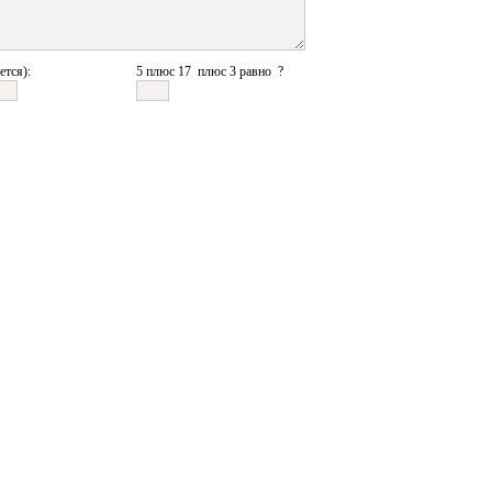
ется):
5 плюс 17 плюс 3 равно ?