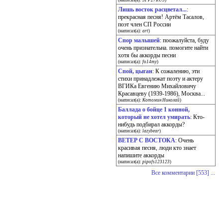
(написал(а):
SFP27RUS
)
Лишь восток расцветал...
:
прекрасная песня! Артём Тасалов,
поэт член СП России
(написал(а):
art
)
Спор малышей
: поожалуйста, буду
очень признательна. помогите найти
хотя бы аккорды песни
(написал(а):
fo14my
)
Спой, цыган
: К сожалению, эти
стихи принадлежат поэту и актеру
ВГИКа Евгению Михайловичу
Красавцеву (1939-1986), Москва...
(написал(а):
Котомин Николай
)
Баллада о бойце 1 конной,
который не хотел умирать
: Кто-
нибудь подбирал аккорды?
(написал(а):
lazybear
)
ВЕТЕР С ВОСТОКА
: Очень
красивая песня, люди кто знает
напишите аккорды
(написал(а):
pipofs123123
)
Все комментарии [553] ...