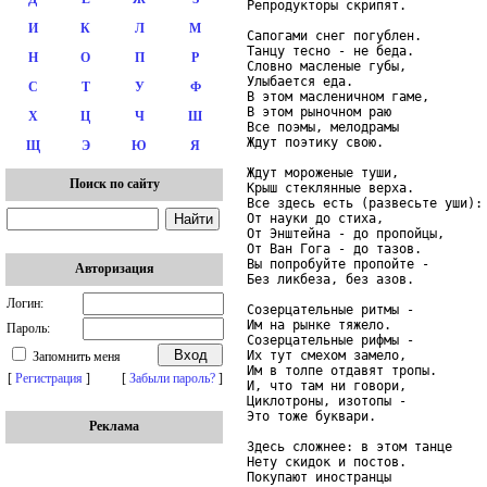
Репродукторы скрипят.

И
К
Л
М
Сапогами снег погублен.

Танцу тесно - не беда.

Н
О
П
Р
Словно масленые губы,

Улыбается еда.

С
Т
У
Ф
В этом масленичном гаме,

В этом рыночном раю

Х
Ц
Ч
Ш
Все поэмы, мелодрамы

Ждут поэтику свою.

Щ
Э
Ю
Я
Ждут мороженые туши,

Поиск по сайту
Крыш стеклянные верха.

Все здесь есть (развесьте уши):

От науки до стиха,

От Энштейна - до пропойцы,

От Ван Гога - до тазов.

Вы попробуйте пропойте -

Авторизация
Без ликбеза, без азов.

Логин:
Созерцательные ритмы -

Им на рынке тяжело.

Пароль:
Созерцательные рифмы -

Их тут смехом замело,

Запомнить меня
Им в толпе отдавят тропы.

[
Регистрация
]
[
Забыли пароль?
]
И, что там ни говори,

Циклотроны, изотопы -

Это тоже буквари.

Реклама
Здесь сложнее: в этом танце

Нету скидок и постов.

Покупают иностранцы
