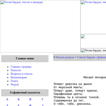
◊
Начало раздела
>
Список бардов с фамил
Главное меню
Главная страница
Новости
Вопросы и ответы
                  Михаил Анчаров
Комментарии
Поиск
Пляшет девочка на рынке

Форум
От морозной маеты.

Пляшут души, пляшут крынки,

Алфавитный указатель
Парафиновые цветы.

Пляшешь ты в косынке тонкой,

А
Б
В
Г
Современная до пят.

О тебе, тебе, девчонка,

Д
Е
Ж
З