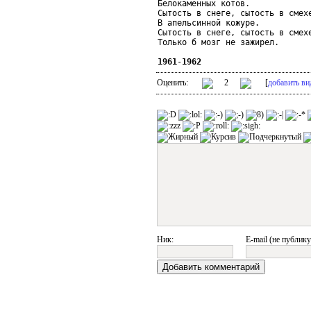
Белокаменных котов.

Сытость в снеге, сытость в смехе
В апельсинной кожуре.

Сытость в снеге, сытость в смехе
Только б мозг не зажирел.

1961
-
1962
Оценить:
2
[
добавить ви
Ник:
E-mail (не публику