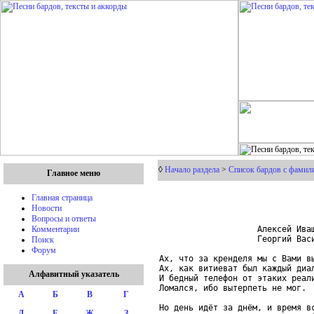
◊
Начало раздела
>
Список бардов с фамил
Главное меню
Главная страница
Новости
Вопросы и ответы
                    Алексей Иващ
Комментарии
                    Георгий Васи
Поиск
Форум
Ах, что за кренделя мы с Вами вы
Ах, как витиеват был каждый диал
Алфавитный указатель
И бедный телефон от этаких реали
Ломался, ибо вытерпеть не мог.

А
Б
В
Г
Но день идёт за днём, и время вс
Д
Е
Ж
З