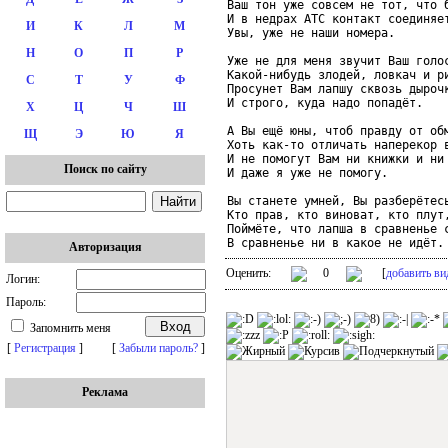
Ваш тон уже совсем не тот, что б
И в недрах АТС контакт соединяет
И
К
Л
М
Увы, уже не наши номера.

Н
О
П
Р
Уже не для меня звучит Ваш голос
Какой-нибудь злодей, ловкач и ри
С
Т
У
Ф
Просунет Вам лапшу сквозь дырочк
И строго, куда надо попадёт.

Х
Ц
Ч
Ш
А Вы ещё юны, чтоб правду от обм
Щ
Э
Ю
Я
Хоть как-то отличать наперекор в
И не помогут Вам ни книжки и ни 
Поиск по сайту
И даже я уже не помогу.

Вы станете умней, Вы разберётесь
Кто прав, кто виноват, кто плут,
Поймёте, что лапша в сравненье с
В сравненье ни в какое не идёт.
Авторизация
Оценить:
0
[
добавить ви
Логин:
Пароль:
Запомнить меня
[
Регистрация
]
[
Забыли пароль?
]
Реклама