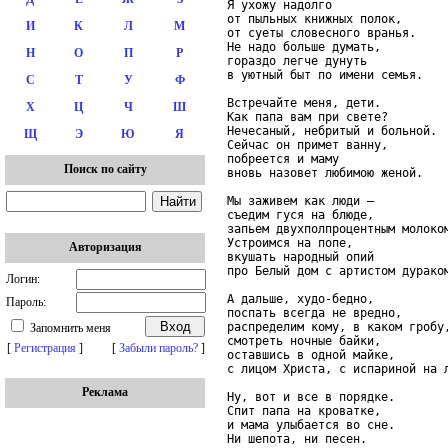
Я ухожу надолго

от пыльных книжных полок,

И
К
Л
М
от суеты словесного вранья.

Не надо больше думать,

Н
О
П
Р
гораздо легче дунуть

в уютный быт по имени семья.

С
Т
У
Ф
Встречайте меня, дети.

Х
Ц
Ч
Ш
Как папа вам при свете?

Нечесаный, небритый и больной.

Щ
Э
Ю
Я
Сейчас он примет ванну,

побреется и маму

Поиск по сайту
вновь назовет любимою женой.

Мы заживем как люди –

съедим гуся на блюде,

запьем двухполпроцентным молоком
Устроимся на попе,

Авторизация
вкушать народный опий

про Белый дом с артистом дураком
Логин:
А дальше, худо-бедно,

Пароль:
поспать всегда не вредно,

распределим кому, в каком гробу,
Запомнить меня
смотреть ночные байки, 

[
Регистрация
]
[
Забыли пароль?
]
оставшись в одной майке,

с лицом Христа, с испариной на л
Реклама
Ну, вот и все в порядке.

Спит папа на кроватке,

и мама улыбается во сне.

Ни шепота, ни песен.
