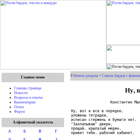
◊
Начало раздела
>
Список бардов с фамил
Главное меню
Ну, в
Главная страница
Новости
Вопросы и ответы
                  Константин Мыл
Комментарии
Поиск
Ну, вот и все в порядке,

Форум
уложены тетрадки,

исписан стержень и бумаги нет.

Алфавитный указатель
"Захлапываю" двери,

прощай, крылатый мерин,

А
Б
В
Г
привет тебе, рабочий кабинет.

Д
Е
Ж
З