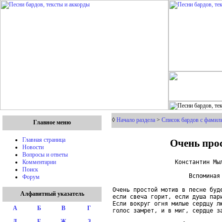
◊
Начало раздела
>
Список бардов с фамил
Главное меню
Очень прос
Главная страница
Новости
Вопросы и ответы
                  Константин Мыл
Комментарии
Поиск
                      Вспоминая 
Форум
Очень простой мотив в песне буде
Алфавитный указатель
если свеча горит, если душа пари
Если вокруг огня милые сердцу лю
А
Б
В
Г
голос замрет, и в миг, сердце за
Д
Е
Ж
З