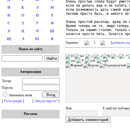
Очень простые слова будут уместн
если не делать вид и не копить о
И
К
Л
М
если возможность дать самой коро
песнею просто быть, и никого не 
Н
О
П
Р
Очень простой расклад, вряд ли в
С
Т
У
Ф
Время теперь не то, люди теперь 
Только за нашим столом, только н
Х
Ц
Ч
Ш
Щ
Э
Ю
Я
Оценить:
1
[
добавить ви
Поиск по сайту
Авторизация
Логин:
Пароль:
Запомнить меня
[
Регистрация
]
[
Забыли пароль?
]
Ник:
E-mail (не публику
Реклама