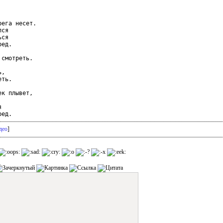
ега несет.

ся

ся

ед.

смотреть.

,

ть.

к плывет,



део
]