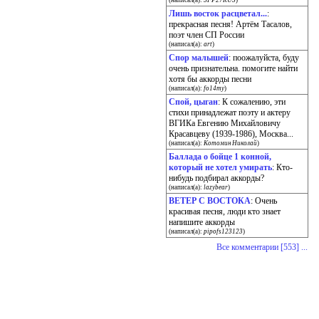
(написал(а):
SFP27RUS
)
Лишь восток расцветал...
:
прекрасная песня! Артём Тасалов,
поэт член СП России
(написал(а):
art
)
Спор малышей
: поожалуйста, буду
очень признательна. помогите найти
хотя бы аккорды песни
(написал(а):
fo14my
)
Спой, цыган
: К сожалению, эти
стихи принадлежат поэту и актеру
ВГИКа Евгению Михайловичу
Красавцеву (1939-1986), Москва...
(написал(а):
Котомин Николай
)
Баллада о бойце 1 конной,
который не хотел умирать
: Кто-
нибудь подбирал аккорды?
(написал(а):
lazybear
)
ВЕТЕР С ВОСТОКА
: Очень
красивая песня, люди кто знает
напишите аккорды
(написал(а):
pipofs123123
)
Все комментарии [553] ...