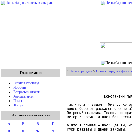
◊
Начало раздела
>
Список бардов с фамил
Главное меню
Главная страница
Новости
Вопросы и ответы
                  Константин Мыл
Комментарии
Поиск
Так что ж я видел – Жизнь, кото
Форум
вдоль берегов раскаленного лета
Ветреный мальчик. Телец, по при
Алфавитный указатель
Ветер и время, и плот без весла
А
Б
В
Г
А что я слышал – Вас? Где вы, мо
Руки разжаты и двери закрыты.

Д
Е
Ж
З