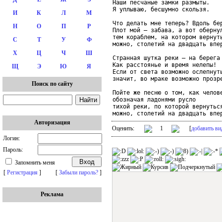
Наши песчаные замки размыты.

Я уплываю, бесшумно скользя.

И
К
Л
М
Что делать мне теперь? Вдоль бер
Н
О
П
Р
Плот мой – забава, а вот обернул
тем кораблем, на котором вернуть
С
Т
У
Ф
можно, столетий на двадцать впер
Х
Ц
Ч
Ш
Странная шутка реки – на берега 
Как расстоянье и время нелепы!

Щ
Э
Ю
Я
Если от света возможно ослепнуть
значит, во мраке возможно прозре
Поиск по сайту
Пойте же песню о том, как челове
обозначая ладонями русло

тихой реки, по которой вернуться
Авторизация
Оценить:
1
[
добавить ви
Логин:
Пароль:
Запомнить меня
[
Регистрация
]
[
Забыли пароль?
]
Реклама