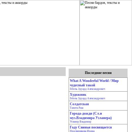
Последние песни
What A Wonderful World / Мир
чудесный такой
Гебель Эдуард Александрович
Художник
Гебель Эдуард Александрович
Солдатская
Танита Раш
Города-дожди (Сл.и
муз.Владимира Узланера)
Узланер Владимир
Году Свиньи посвящается
Просвирякова Ирина