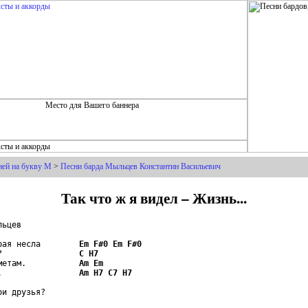
ией на букву М
>
Песни барда Мыльцев Константин Васильевич
Так что ж я видел – Жизнь...
ьцев

рая несла        
Em
F#0
Em
F#0
?                
C
H7
метам.           
Am
Em
.                
Am
H7
C7
H7
и друзья?
