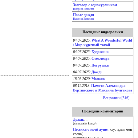
Зазговор с однокурсником
Выдрин Вячеслав
После дождя
Выдрин Вячеслав
Последние видеоролики
04.07.2025
:
What A Wonderful World
/ Мир чудесный такой
04.07.2025
:
Художник
04.07.2025
:
Стеклодув
04.07.2025
:
Петрушка
04.07.2025
:
Дождь
18.03.2020
:
Монако
08.11.2018
:
Памяти Александра
Вертинского и Михаила Булгакова
Все ролики [516] ...
Последние комментарии
Дождь
: ...
(написал(а):
Loggy
)
Песенка о моей душе
: :cry: прям мои
слова(