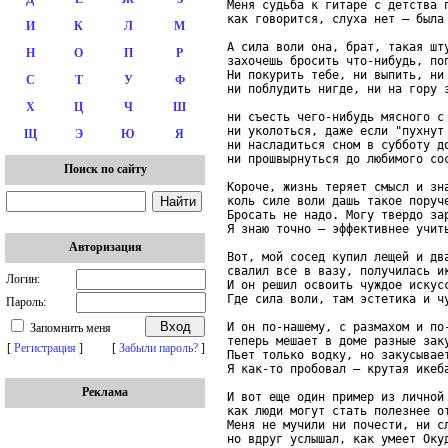
Меня судьба к гитаре с детства п
как говорится, слуха нет – была 
И
К
Л
М
А сила воли она, брат, такая шту
Н
О
П
Р
захочешь бросить что-нибудь, поп
Ни покурить тебе, ни выпить, ни 
С
Т
У
Ф
ни поблудить нигде, ни на гору з
Х
Ц
Ч
Ш
ни съесть чего-нибудь мясного с 
ни уколоться, даже если "пухнут 
Щ
Э
Ю
Я
ни насладиться сном в субботу до
ни прошвырнуться до любимого сос
Поиск по сайту
Короче, жизнь теряет смысл и зна
коль силе воли дашь такое поруче
Бросать не надо. Могу твердо зар
Я знаю точно – эффективнее учить
Авторизация
Вот, мой сосед купил лещей и два
свалил все в вазу, получилась ик
Логин:
И он решил освоить чуждое искусс
Где сила воли, там эстетика и чу
Пароль:
И он по-нашему, с размахом и по-
Запомнить меня
теперь мешает в доме разные заку
[
Регистрация
]
[
Забыли пароль?
]
Пьет только водку, но закусывает
Я как-то пробовал – крутая икеба
Реклама
И вот еще один пример из личной 
как люди могут стать полезнее от
Меня не мучили ни почести, ни сл
но вдруг услышал, как умеет Окуд