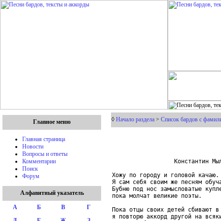
◊
Начало раздела
>
Список бардов с фамил
Главное меню
Главная страница
Новости
Вопросы и ответы
                  Константин Мыл
Комментарии
Поиск
Хожу по городу и головой качаю.

Форум
Я сам себя своим же песням обуча
Бубню под нос замысловатые купле
Алфавитный указатель
пока молчат великие поэты.

А
Б
В
Г
Пока отцы своих детей сбивают в 
я повторю аккорд другой на всяки
Д
Е
Ж
З