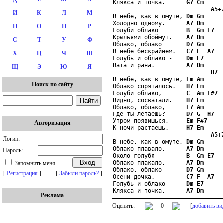
Клякса и точка.      
G7
Cm
A5
+
И
К
Л
М
В небе, как в омуте, 
Dm
Gm
Холодно одному.      
A7
Dm
Н
О
П
Р
Голуби облако        
B
Gm
E7
Крыльями обоймут.    
A7
Dm
С
Т
У
Ф
Облако, облако       
D7
Gm
В небе бескрайнем.   
C7
F
A7
Х
Ц
Ч
Ш
Голубь и облако -    
Dm
E7
Вата и рана.         
A7
Dm
Щ
Э
Ю
Я
H7
В небе, как в омуте, 
Em
Am
Поиск по сайту
Облако спряталось.   
H7
Em
Голуби облако,       
C
Am
F#7
Видно, сосватали.    
H7
Em
Облако, облако,      
E7
Am
Где ты летаешь?      
D7
G
H7
Утром появишься,     
Em
F#7
Авторизация
К ночи растаешь.     
H7
Em
A5
+
Логин:
В небе, как в омуте, 
Dm
Gm
Облако плавало.      
A7
Dm
Пароль:
Около голубя         
B
Gm
E7
Облако плакало.      
A7
Dm
Запомнить меня
Облако, облако -     
D7
Gm
[
Регистрация
]
[
Забыли пароль?
]
Осени дочка.         
C7
F
A7
Голубь и облако -    
Dm
E7
Клякса и точка.      
A7
Dm
Реклама
Оценить:
0
[
добавить ви