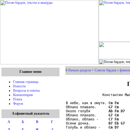
◊
Начало раздела
>
Список бардов с фамил
Главное меню
Главная страница
Новости
Вопросы и ответы
                  Константин Мыл
Комментарии
Поиск
В небе, как в омуте, 
Cm
Fm
Форум
Облако плавало.      
G7
Cm
Около голубя         
Ab
Fm
D7
Алфавитный указатель
Облако плакало.      
G7
Cm
Облако, облако -     
C7
Fm
А
Б
В
Г
Осени дочка.         
B7
Eb
G7
Голубь и облако -    
Cm
D7
Д
Е
Ж
З