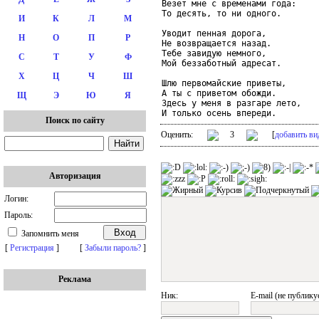
Везет мне с временами года:

То десять, то ни одного.

И
К
Л
М
Уводит пенная дорога,

Н
О
П
Р
Не возвращается назад.

Тебе завидую немного,

С
Т
У
Ф
Мой беззаботный адресат.

Х
Ц
Ч
Ш
Шлю первомайские приветы,

А ты с приветом обожди.

Щ
Э
Ю
Я
Здесь у меня в разгаре лето,

И только осень впереди.
Поиск по сайту
Оценить:
3
[
добавить ви
Авторизация
Логин:
Пароль:
Запомнить меня
[
Регистрация
]
[
Забыли пароль?
]
Реклама
Ник:
E-mail (не публику