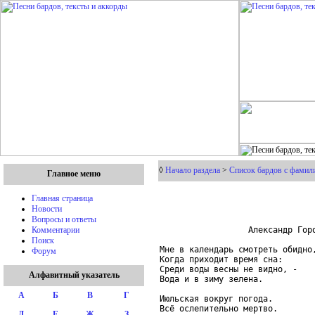
◊
Начало раздела
>
Список бардов с фамили
Главное меню
Главная страница
Новости
Вопросы и ответы
                  Александр Горо
Комментарии
Поиск
Мне в календарь смотреть обидно,
Форум
Когда приходит время сна:

Среди воды весны не видно, -

Алфавитный указатель
Вода и в зиму зелена.

А
Б
В
Г
Июльская вокруг погода.

Всё ослепительно мертво.

Д
Е
Ж
З