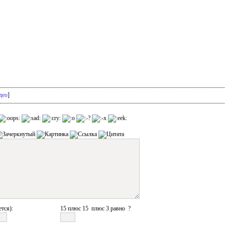
део
]
ется):
15 плюс 15 плюс 3 равно ?