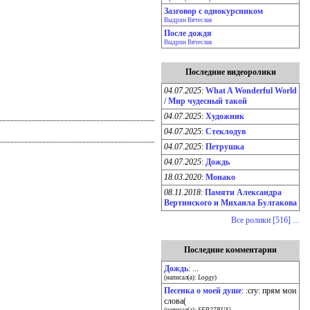
Зазговор с однокурсником
Выдрин Вячеслав
После дождя
Выдрин Вячеслав
Последние видеоролики
04.07.2025
:
What A Wonderful World
/ Мир чудесный такой
04.07.2025
:
Художник
04.07.2025
:
Стеклодув
04.07.2025
:
Петрушка
04.07.2025
:
Дождь
18.03.2020
:
Монако
08.11.2018
:
Памяти Александра
Вертинского и Михаила Булгакова
Все ролики [516] ...
Последние комментарии
Дождь
: ...
(написал(а):
Loggy
)
Песенка о моей душе
: :cry: прям мои
слова(