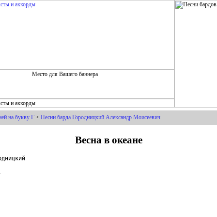
ей на букву Г
>
Песни барда Городницкий Александр Моисеевич
Весна в океане
дницкий


