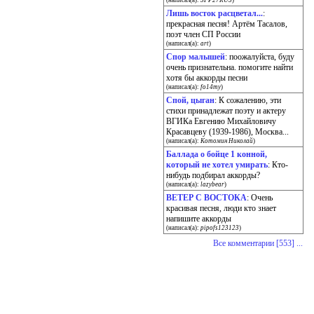
(написал(а):
SFP27RUS
)
Лишь восток расцветал...
:
прекрасная песня! Артём Тасалов,
поэт член СП России
(написал(а):
art
)
Спор малышей
: поожалуйста, буду
очень признательна. помогите найти
хотя бы аккорды песни
(написал(а):
fo14my
)
Спой, цыган
: К сожалению, эти
стихи принадлежат поэту и актеру
ВГИКа Евгению Михайловичу
Красавцеву (1939-1986), Москва...
(написал(а):
Котомин Николай
)
Баллада о бойце 1 конной,
который не хотел умирать
: Кто-
нибудь подбирал аккорды?
(написал(а):
lazybear
)
ВЕТЕР С ВОСТОКА
: Очень
красивая песня, люди кто знает
напишите аккорды
(написал(а):
pipofs123123
)
Все комментарии [553] ...