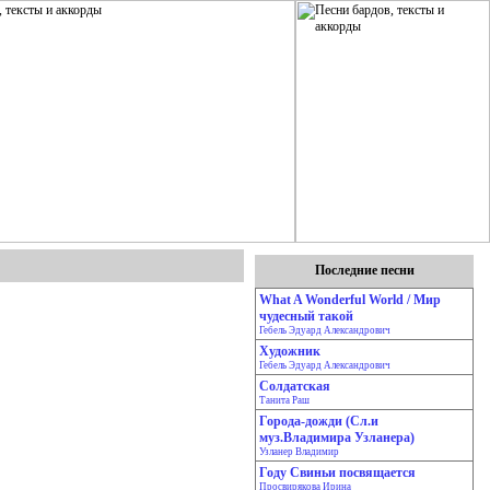
Последние песни
What A Wonderful World / Мир
чудесный такой
Гебель Эдуард Александрович
Художник
Гебель Эдуард Александрович
Солдатская
Танита Раш
Города-дожди (Сл.и
муз.Владимира Узланера)
Узланер Владимир
Году Свиньи посвящается
Просвирякова Ирина