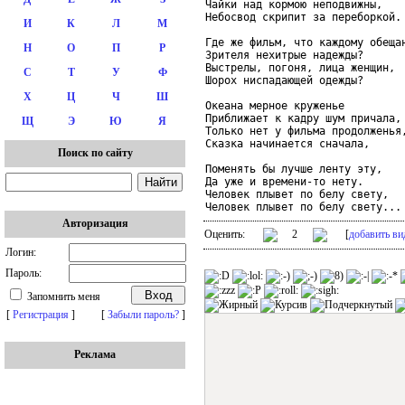
Чайки над кормою неподвижны,

Небосвод скрипит за переборкой.

И
К
Л
М
Где же фильм, что каждому обещан
Н
О
П
Р
Зрителя нехитрые надежды?

Выстрелы, погоня, лица женщин,

С
Т
У
Ф
Шорох ниспадающей одежды?

Х
Ц
Ч
Ш
Океана мерное круженье

Приближает к кадру шум причала,

Щ
Э
Ю
Я
Только нет у фильма продолженья,
Сказка начинается сначала,

Поиск по сайту
Поменять бы лучше ленту эту,

Да уже и времени-то нету.

Человек плывет по белу свету,

Человек плывет по белу свету...
Авторизация
Оценить:
2
[
добавить ви
Логин:
Пароль:
Запомнить меня
[
Регистрация
]
[
Забыли пароль?
]
Реклама