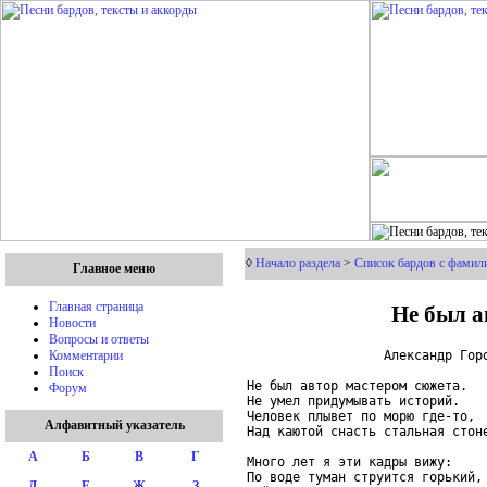
◊
Начало раздела
>
Список бардов с фамили
Главное меню
Не был а
Главная страница
Новости
Вопросы и ответы
                  Александр Горо
Комментарии
Поиск
Не был автор мастером сюжета.

Форум
Не умел придумывать историй.

Человек плывет по морю где-то,

Алфавитный указатель
Над каютой снасть стальная стоне
А
Б
В
Г
Много лет я эти кадры вижу:

По воде туман струится горький,

Д
Е
Ж
З