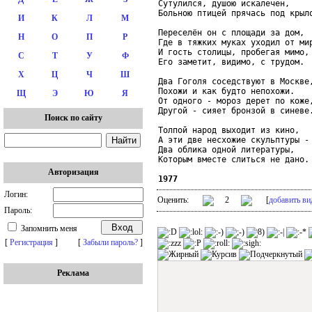
Сутулился, душою искалечен,

Больною птицей прячась под крыло
И
К
Л
М
Переселён он с площади за дом,

Н
О
П
Р
Где в тяжких муках уходил от мир
И гость столицы, пробегая мимо,

С
Т
У
Ф
Его заметит, видимо, с трудом.

Х
Ц
Ч
Ш
Два Гоголя соседствуют в Москве,
Похожи и как будто непохожи.

Щ
Э
Ю
Я
От одного - мороз дерет по коже,
Другой - сияет бронзой в синеве.
Поиск по сайту
Толпой народ выходит из кино,

А эти две несхожие скульптуры -

Два облика одной литературы,

Которым вместе слиться не дано.

Авторизация
1977
Логин:
Оценить:
2
[
добавить ви
Пароль:
Запомнить меня
[
Регистрация
]
[
Забыли пароль?
]
Реклама