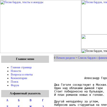
◊
Начало раздела
>
Список бардов с фамили
Главное меню
Главная страница
Новости
Вопросы и ответы
                  Александр Горо
Комментарии
Поиск
Два Гоголя соседствуют в Москве.
Форум
Один над облаками дымной гари

Стоит победоносно на бульваре,

Алфавитный указатель
И план романов новых в голове.

А
Б
В
Г
Другой неподалёку за углом,

Набросив шаль старушечью на плеч
Д
Е
Ж
З