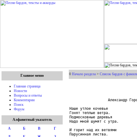
◊
Начало раздела
>
Список бардов с фамили
Главное меню
Главная страница
Новости
Вопросы и ответы
                  Александр Горо
Комментарии
Поиск
Наше утлое кочевье

Форум
Гонят теплые ветра.

Подмосковные деревья

Алфавитный указатель
Надо мной шумят с утра.

А
Б
В
Г
И горит над их ветвями

Парусинная листва.

Д
Е
Ж
З