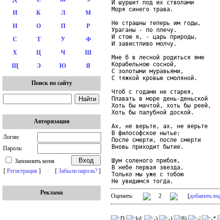
И шуршит под их стволами

Моря синего трава.

И
К
Л
М
Не страшны теперь им годы,

Н
О
П
Р
Ураганы - по плечу.

И стою я, - царь природы,

С
Т
У
Ф
И завистливо молчу.

Х
Ц
Ч
Ш
Мне б в лесной родиться яме

Корабельною сосной,

Щ
Э
Ю
Я
С золотыми муравьями,

С тяжкой кровью смоляной.

Поиск по сайту
Чтоб с годами не старея,

Плавать в море день-деньской

Хоть бы мачтой, хоть бы реей,

Хоть бы палубной доской.

Авторизация
Ах, не верьте, ах, не верьте

В философское нытье:

Логин:
После смерти, после смерти

Вновь приходит бытие.

Пароль:
Шум соленого прибоя,

Запомнить меня
В небе первая звезда.

[
Регистрация
]
[
Забыли пароль?
]
Только мы уже с тобою

Не увидимся тогда.
Реклама
Оценить:
2
[
добавить ви