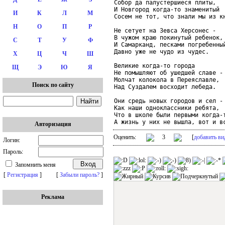
Собор да палустершиеся плиты,

И Новгород когда-то знаменитый

И
К
Л
М
Сосем не тот, что знали мы из кн
Н
О
П
Р
Не сетует на Зевса Херсонес -

В чужом краю покинутый ребенок,

С
Т
У
Ф
И Самарканд, песками погребенный
Давно уже не чудо из чудес.

Х
Ц
Ч
Ш
Великие когда-то города

Щ
Э
Ю
Я
Не помышляют об ушедшей славе -

Молчат колокола в Переяславле,

Поиск по сайту
Над Суздалем восходит лебеда.

Они средь новых городов и сел -

Как наши одноклассники ребята,

Что в школе были первыми когда-т
А жизнь у них не вышла, вот и в
Авторизация
Оценить:
3
[
добавить ви
Логин:
Пароль:
Запомнить меня
[
Регистрация
]
[
Забыли пароль?
]
Реклама