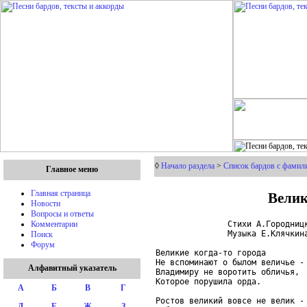
◊
Начало раздела
>
Список бардов с фамили
Главное меню
Велик
Главная страница
Новости
Вопросы и ответы
               Стихи А.Городницк
Комментарии
               Музыка Е.Клячкина
Поиск
Форум
Великие когда-то города

Не вспоминают о былом величье -

Алфавитный указатель
Владимиру не воротить обличья,

Которое порушила орда.

А
Б
В
Г
Ростов великий вовсе не велик -

Д
Е
Ж
З