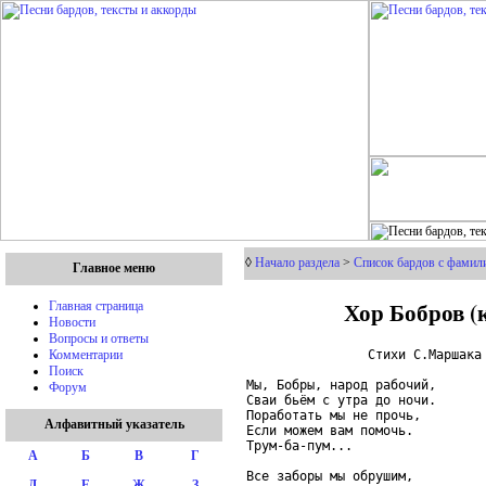
◊
Начало раздела
>
Список бардов с фамил
Главное меню
Хор Бобров (
Главная страница
Новости
Вопросы и ответы
                Стихи С.Маршака

Комментарии
Поиск
Мы, Бобры, народ рабочий,

Форум
Сваи бьём с утра до ночи.

Поработать мы не прочь,

Алфавитный указатель
Если можем вам помочь.

Трум-ба-пум...

А
Б
В
Г
Все заборы мы обрушим,

Д
Е
Ж
З