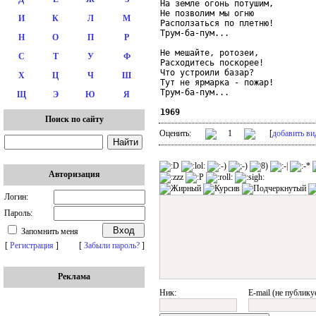
На земле огонь потушим,

Не позволим мы огню

И
К
Л
М
Расползаться по плетню!

Трум-ба-пум...

Н
О
П
Р
Не мешайте, ротозеи,

С
Т
У
Ф
Расходитесь поскорее!

Что устроили базар?

Х
Ц
Ч
Ш
Тут не ярмарка - пожар!

Трум-ба-пум...

Щ
Э
Ю
Я
1969
Поиск по сайту
Оценить:
1
[
добавить ви
Авторизация
Логин:
Пароль:
Запомнить меня
[
Регистрация
]
[
Забыли пароль?
]
Реклама
Ник:
E-mail (не публику