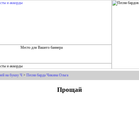
ей на букву Ч
>
Песни барда Чикина Ольга
Прощай