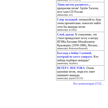
(написал(а):
SFP27RUS
)
Лишь восток расцветал...
:
прекрасная песня! Артём Тасалов,
поэт член СП России
(написал(а):
art
)
Спор малышей
: поожалуйста, буду
очень признательна. помогите найти
хотя бы аккорды песни
(написал(а):
fo14my
)
Спой, цыган
: К сожалению, эти
стихи принадлежат поэту и актеру
ВГИКа Евгению Михайловичу
Красавцеву (1939-1986), Москва...
(написал(а):
Котомин Николай
)
Баллада о бойце 1 конной,
который не хотел умирать
: Кто-
нибудь подбирал аккорды?
(написал(а):
lazybear
)
ВЕТЕР С ВОСТОКА
: Очень
красивая песня, люди кто знает
напишите аккорды
(написал(а):
pipofs123123
)
Все комментарии [553] ...