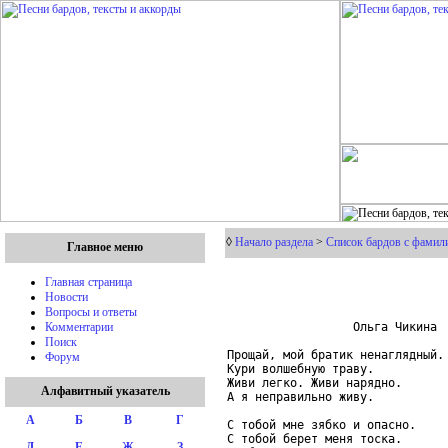
◊
Начало раздела
>
Список бардов с фамили
Главное меню
Главная страница
Новости
Вопросы и ответы
                  Ольга Чикина

Комментарии
Поиск
Прощай, мой братик ненаглядный.

Форум
Кури волшебную траву.

Живи легко. Живи нарядно.

Алфавитный указатель
А я неправильно живу.

А
Б
В
Г
С тобой мне зябко и опасно.

С тобой берет меня тоска.

Д
Е
Ж
З