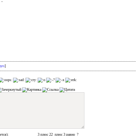
-

део
]
ется):
3 плюс 22 плюс 3 равно ?