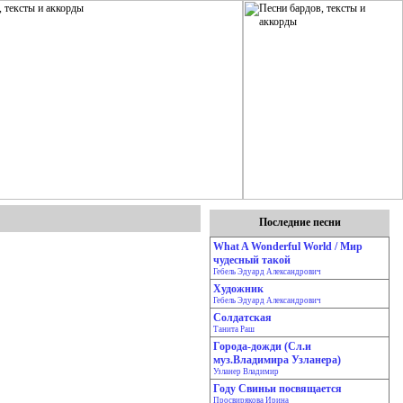
Последние песни
What A Wonderful World / Мир
чудесный такой
Гебель Эдуард Александрович
Художник
Гебель Эдуард Александрович
Солдатская
Танита Раш
Города-дожди (Сл.и
муз.Владимира Узланера)
Узланер Владимир
Году Свиньи посвящается
Просвирякова Ирина