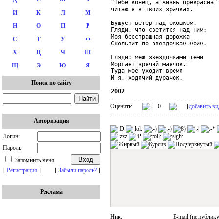
"Тебе конец, а жизнь прекрасна" 
читаю я в твоих зрачках.

И
К
Л
М
Бушует ветер над окошком.

Н
О
П
Р
Гляди, что светится над ним:

Моя бесстрашная дорожка

С
Т
У
Ф
Скользит по звездочкам моим.

Х
Ц
Ч
Ш
Гляди: меж звездочками теми

Моргает зрячий маячок.

Щ
Э
Ю
Я
Туда мое уходит время

И я, ходячий дурачок.

Поиск по сайту
2002
Оценить:
0
[
добавить ви
Авторизация
Логин:
Пароль:
Запомнить меня
[
Регистрация
]
[
Забыли пароль?
]
Реклама
Ник:
E-mail (не публику