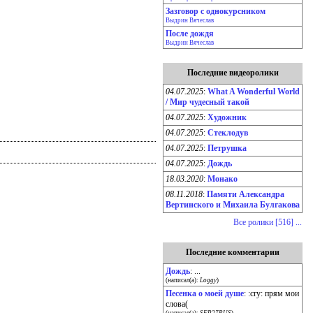
Зазговор с однокурсником
Выдрин Вячеслав
После дождя
Выдрин Вячеслав
Последние видеоролики
04.07.2025
:
What A Wonderful World
/ Мир чудесный такой
04.07.2025
:
Художник
04.07.2025
:
Стеклодув
04.07.2025
:
Петрушка
04.07.2025
:
Дождь
18.03.2020
:
Монако
08.11.2018
:
Памяти Александра
Вертинского и Михаила Булгакова
Все ролики [516] ...
Последние комментарии
Дождь
: ...
(написал(а):
Loggy
)
Песенка о моей душе
: :cry: прям мои
слова(