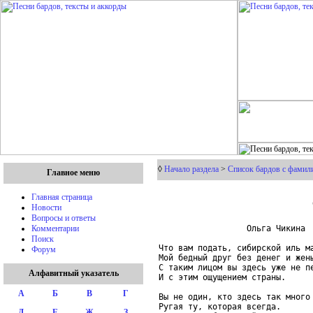
◊
Начало раздела
>
Список бардов с фамили
Главное меню
Главная страница
Новости
Вопросы и ответы
                  Ольга Чикина

Комментарии
Поиск
Что вам подать, сибирской иль ма
Форум
Мой бедный друг без денег и жены
С таким лицом вы здесь уже не пе
Алфавитный указатель
И с этим ощущением страны.

А
Б
В
Г
Вы не один, кто здесь так много 
Ругая ту, которая всегда.

Д
Е
Ж
З