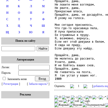
Прощайте, дама,

Не ловите меня взглядом,

И
К
Л
М
Не рвите, дама,

Прекрасные власа,

Н
О
П
Р
Прощайте, дама, не досадуйте, не
Я ухожу на голоса.

С
Т
У
Ф
Мне сегодня приснилось,

Х
Ц
Ч
Ш
Что где-то красавица пела,

И луна приласкала

Щ
Э
Ю
Я
Ее отраженье в пруду.

Я, возможно, вернусь,

Поиск по сайту
Если нет этой девушки в белом,

Я сюда не приду,

Если девушку эту найду.

Прощайте, дама,

Не молитесь до рассвета,

Авторизация
Усните, дама,

И не бойтесь ваших снов,

Логин:
Прощайте, дама,

Не гневитесь на поэта,

Пароль:
1989
Запомнить меня
[
Регистрация
]
[
Забыли пароль?
]
Оценить:
1
[
добавить ви
Реклама