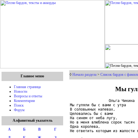
◊
Начало раздела
>
Список бардов с фамили
Главное меню
Мы гуля
Главная страница
Новости
Вопросы и ответы
                  Ольга Чикина

Комментарии
Мы гуляли бы с вами с утра

Поиск
В соловьиных напевах,

Форум
Целовались бы с вами

На синем от неба лугу,

Алфавитный указатель
Но в меня влюблена сорок тысяч

Одна королева,

А
Б
В
Г
Не ответить которым из жалости я
Д
Е
Ж
З