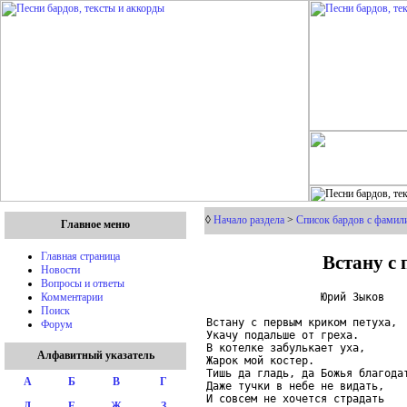
◊
Начало раздела
>
Список бардов с фамили
Главное меню
Встану с 
Главная страница
Новости
Вопросы и ответы
                  Юрий Зыков

Комментарии
Поиск
Встану с первым криком петуха,

Форум
Укачу подальше от греха.

В котелке забулькает уха,

Алфавитный указатель
Жарок мой костер.

Тишь да гладь, да Божья благодат
А
Б
В
Г
Даже тучки в небе не видать,

И совсем не хочется страдать

Д
Е
Ж
З