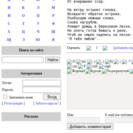
От вчерашних ссор.

И
К
Л
М
На ветру остынет голова.

Возвратят обратно острова.

Н
О
П
Р
Разбазарю нежные слова,

Снова нагрублю.

С
Т
У
Ф
Хлещет дождь в березовом леске,

Но опять готов бежать к реке,

Х
Ц
Ч
Ш
Чтоб не смыло надпись на песке:

"Я тебя люблю".
Щ
Э
Ю
Я
Оценить:
1
[
добавить ви
Поиск по сайту
Авторизация
Логин:
Пароль:
Запомнить меня
[
Регистрация
]
[
Забыли пароль?
]
Ник:
E-mail (не публику
Реклама