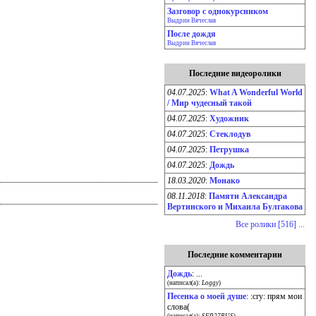
Зазговор с однокурсником
Выдрин Вячеслав
После дождя
Выдрин Вячеслав
Последние видеоролики
04.07.2025
:
What A Wonderful World
/ Мир чудесный такой
04.07.2025
:
Художник
04.07.2025
:
Стеклодув
04.07.2025
:
Петрушка
04.07.2025
:
Дождь
18.03.2020
:
Монако
08.11.2018
:
Памяти Александра
Вертинского и Михаила Булгакова
Все ролики [516] ...
Последние комментарии
Дождь
: ...
(написал(а):
Loggy
)
Песенка о моей душе
: :cry: прям мои
слова(