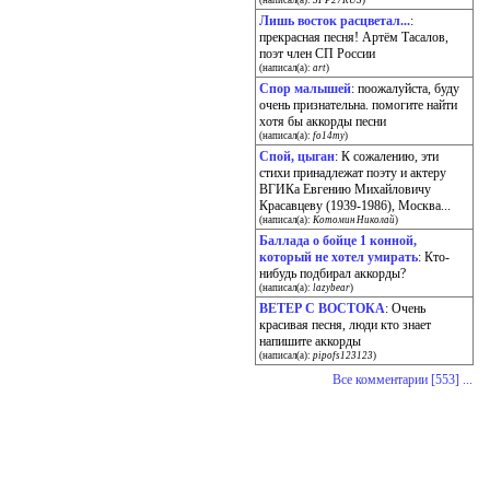
(написал(а):
SFP27RUS
)
Лишь восток расцветал...
:
прекрасная песня! Артём Тасалов,
поэт член СП России
(написал(а):
art
)
Спор малышей
: поожалуйста, буду
очень признательна. помогите найти
хотя бы аккорды песни
(написал(а):
fo14my
)
Спой, цыган
: К сожалению, эти
стихи принадлежат поэту и актеру
ВГИКа Евгению Михайловичу
Красавцеву (1939-1986), Москва...
(написал(а):
Котомин Николай
)
Баллада о бойце 1 конной,
который не хотел умирать
: Кто-
нибудь подбирал аккорды?
(написал(а):
lazybear
)
ВЕТЕР С ВОСТОКА
: Очень
красивая песня, люди кто знает
напишите аккорды
(написал(а):
pipofs123123
)
Все комментарии [553] ...