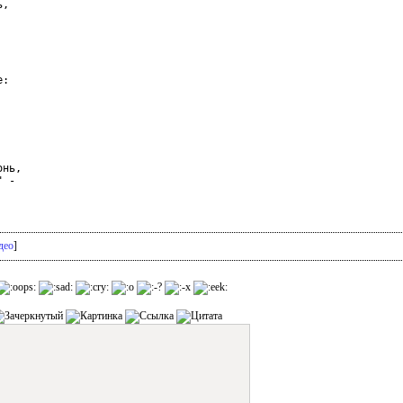
,

:

нь,

 -

део
]