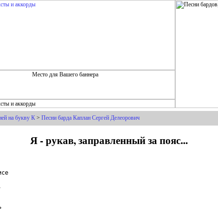
ей на букву К
>
Песни барда Каплан Сергей Делеорович
Я - рукав, заправленный за пояс...
се




