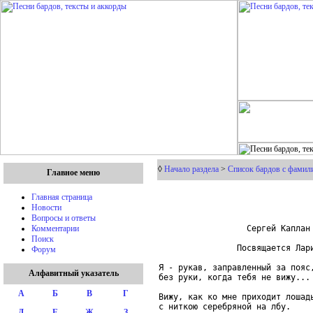
◊
Начало раздела
>
Список бардов с фамили
Главное меню
Главная страница
Новости
Вопросы и ответы
                  Сергей Каплан

Комментарии
Поиск
                Посвящается Лари
Форум
Я - рукав, заправленный за пояс,
Алфавитный указатель
без руки, когда тебя не вижу...

А
Б
В
Г
Вижу, как ко мне приходит лошадь
с ниткою серебряной на лбу.

Д
Е
Ж
З