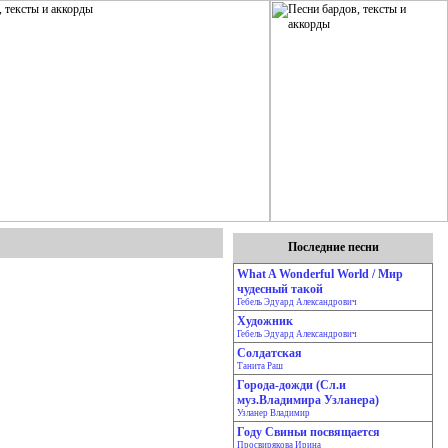
Последние песни
What A Wonderful World / Мир
чудесный такой
Гебель Эдуард Александрович
Художник
Гебель Эдуард Александрович
Солдатская
Танита Раш
Города-дожди (Сл.и
муз.Владимира Узланера)
Узланер Владимир
Году Свиньи посвящается
Просвирякова Ирина