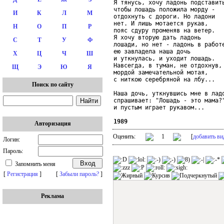
Я тянусь, хочу ладонь подставить
чтобы лошадь положила морду -

И
К
Л
М
отдохнуть с дороги. Но ладони

нет. И лишь мотается рукав,

Н
О
П
Р
пояс сдуру променяв на ветер.

Я хочу вторую дать ладонь

С
Т
У
Ф
лошади, но нет - ладонь в работе
ею завладела наша дочь

Х
Ц
Ч
Ш
и уткнулась, и уходит лошадь.

Навсегда, в туман, не отдохнув,

Щ
Э
Ю
Я
мордой замечательной мотая,

с ниткою серебряной на лбу...

Поиск по сайту
Наша дочь, уткнувшись мне в ладо
спрашивает: "Лошадь - это мама?"
и пустым играет рукавом...

1989
Авторизация
Оценить:
1
[
добавить ви
Логин:
Пароль:
Запомнить меня
[
Регистрация
]
[
Забыли пароль?
]
Реклама