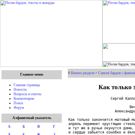
◊
Начало раздела
>
Список бардов с фамили
Главное меню
Как только 
Главная страница
Новости
Вопросы и ответы
                    Сергей Капла
Комментарии
Поиск
                             Веч
Форум
                      Александра
Алфавитный указатель
Как только закончится матовый ма
апрель перемоет хрустящие стекла
А
Б
В
Г
и тут же в ручьи окунутся дома,

и сердце забьется ознобко и ёкло
Д
Е
Ж
З