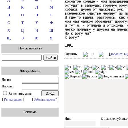
косматое солнце - мой праздничны
остудит в запрудах горячую рожу,
И
К
Л
М
собаки, дурея от ласковых рук,

вселенское счастье черпнут из пр
Н
О
П
Р
И где-то вдали, разгорясь, как с
мой май маяком обозначит дорогу,
С
Т
У
Ф
и тут я, - отплача и отхохоча, -
легко поплыву у друзей на плечах
Х
Ц
Ч
Ш
Но к Богу ли?

К Богу?

Щ
Э
Ю
Я
1991
Поиск по сайту
Оценить:
1
[
добавить ви
Авторизация
Логин:
Пароль:
Запомнить меня
[
Регистрация
]
[
Забыли пароль?
]
Реклама
Ник:
E-mail (не публику