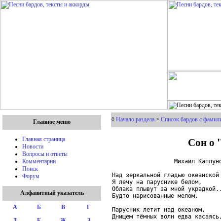
◊
Начало раздела
>
Список бардов с фамили
Главное меню
Сон о 
Главная страница
Новости
Вопросы и ответы
                  Михаил Каплуно
Комментарии
Поиск
Над зеркальной гладью океанской

Форум
Я лечу на паруснике белом,

Облака плывут за мной украдкой..
Алфавитный указатель
Будто нарисованные мелом.

А
Б
В
Г
Парусник летит над океаном,

Днищем тёмных волн едва касаясь,
Д
Е
Ж
З