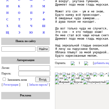
А вокруг, укутана туманом,

Дремлет подо мною гладь морская.
И
К
Л
М
Может это сон - уж и не знаю,

Н
О
П
Р
Будто наяву всё происходит.

В ожиданьи чуда замираю...

С
Т
У
Ф
А душа покоя не находит.

Х
Ц
Ч
Ш
Да вот только чуда не случится,

Это сон - я это твёрдо знаю!

Щ
Э
Ю
Я
Он мне стал всё чаще ночью снитс
Дремлет подо мною гладь морская.
Поиск по сайту
Над зеркальной гладью океанской

Я лечу на паруснике белом,

Облака плывут за мной украдкой..
Будто нарисованные мелом.
Авторизация
Оценить:
1
[
добавить ви
Логин:
Пароль:
Запомнить меня
[
Регистрация
]
[
Забыли пароль?
]
Реклама