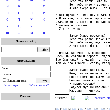
        Тебе так легче, что ли, 
        Вот тебе пиво и ветчина,
И
К
Л
М
        А что вчера было, - то б
Н
О
П
Р
И вот приходит педагог, очками б
- Ответьте, кто такой Нерон и ке
С
Т
У
Ф
Скажите хоть, когда и где распял
А мы ему и говорим:

Х
Ц
Ч
Ш
- Утю-тю-тю-тю!

Щ
Э
Ю
Я
        Зачем былое ворошить?

        Тебе так разве легче жит
Поиск по сайту
        Вот тебе пиво, еда, вино
        А что когда было, - то б
- Вчера, конечно, мы с Нероном -
Весь Рим сожгли и Карфаген удела
Там был какой-то малый - он нес 
Авторизация
Так мы его живьем к столбу гвозд
Логин:
        Зачем былое ворошить?

        Кому так легче будет жит
Пароль:
        Новое время по нашим час
        Пойдем лучше в гости:

Запомнить меня
        У наших соседей

[
Регистрация
]
[
Забыли пароль?
]
        Родился чудный мальчик!

        Назвали - Чингисхан.
Реклама
Оценить:
1
[
добавить ви