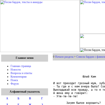
◊
Начало раздела
>
Список бардов с фамили
Главное меню
Главная страница
Новости
Вопросы и ответы
                  Юлий Ким

Комментарии
Поиск
И вот приходит грозный муж, зуба
Форум
- Ты где и с кем вчера была? Сов
Выкладывай всю правду, а то я те
Алфавитный указатель
А жена ему и говорит:

- Утю-тю-тю-тю!

А
Б
В
Г
        Зачем былое ворошить?

Д
Е
Ж
З