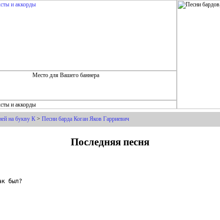
ей на букву К
>
Песни барда Коган Яков Гарриевич
Последняя песня
к был?
