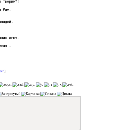
 творим?!

 Рим,

лодей, -



ник огня.

..

еня -

део
]