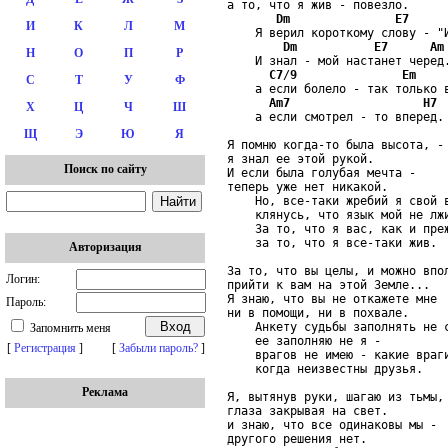
а то, что я жив - повезло.

Dm
E7
И
К
Л
М
    Я верил короткому слову - "И
Dm
E7
Am
Н
О
П
Р
    И знал - мой настанет черед.
C7
/
9
Em
С
Т
У
Ф
    а если болело - так только в
Am7
H7
Х
Ц
Ч
Ш
    а если смотрел - то вперед.

Щ
Э
Ю
Я
Я помню когда-то была высота, -

я знал ее этой рукой.

Поиск по сайту
И если была голубая мечта -

теперь уже нет никакой.

    Но, все-таки жребий я свой в
    клянусь, что язык мой не лжи
    За то, что я вас, как и преж
    за то, что я все-таки жив.

Авторизация
За то, что вы целы, и можно впол
Логин:
прийти к вам на этой Земле...

Я знаю, что вы не откажете мне

Пароль:
ни в помощи, ни в похвале.

    Анкету судьбы заполнять не с
Запомнить меня
    ее заполняю не я -

[
Регистрация
]
[
Забыли пароль?
]
    врагов не имею - какие враги
    когда неизвестны друзья.

Реклама
Я, вытянув руки, шагаю из тьмы,

глаза закрывая на свет.

и знаю, что все одинаковы мы -

другого решения нет.
