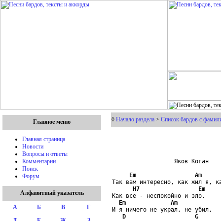
◊
Начало раздела
>
Список бардов с фамили
Главное меню
Главная страница
Новости
Вопросы и ответы
                  Яков Коган

Комментарии
Поиск
Em
Am
Форум
Так вам интересно, как жил я, ка
H7
Em
Алфавитный указатель
Как все - неспокойно и зло.

Em
Am
А
Б
В
Г
И я ничего не украл, не убил,

D
G
Д
Е
Ж
З