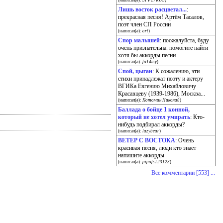
(написал(а):
SFP27RUS
)
Лишь восток расцветал...
:
прекрасная песня! Артём Тасалов,
поэт член СП России
(написал(а):
art
)
Спор малышей
: поожалуйста, буду
очень признательна. помогите найти
хотя бы аккорды песни
(написал(а):
fo14my
)
Спой, цыган
: К сожалению, эти
стихи принадлежат поэту и актеру
ВГИКа Евгению Михайловичу
Красавцеву (1939-1986), Москва...
(написал(а):
Котомин Николай
)
Баллада о бойце 1 конной,
который не хотел умирать
: Кто-
нибудь подбирал аккорды?
(написал(а):
lazybear
)
ВЕТЕР С ВОСТОКА
: Очень
красивая песня, люди кто знает
напишите аккорды
(написал(а):
pipofs123123
)
Все комментарии [553] ...