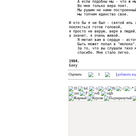
    А если подобны мы - что ж мы
    Во мне только вера поет.

    Мы рушим не нами построенный
    мы топчем единство свое.

И кто бы я ни был - святой иль з
поклясться готов головой,

я просто не верую, веря в людей,
а значит, я очень живой.

    Я метил вам в сердце - источ
    Быть может попал в "молоко".
    За то, что вы слушали тихо м
    спасибо. Мне стало легко.

1984
,

Баку
Оценить:
1
[
добавить ви