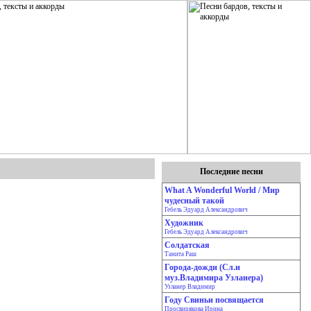
Последние песни
What A Wonderful World / Мир
чудесный такой
Гебель Эдуард Александрович
Художник
Гебель Эдуард Александрович
Солдатская
Танита Раш
Города-дожди (Сл.и
муз.Владимира Узланера)
Узланер Владимир
Году Свиньи посвящается
Просвирякова Ирина