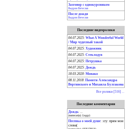
Зазговор с однокурсником
Выдрин Вячеслав
После дождя
Выдрин Вячеслав
Последние видеоролики
04.07.2025
:
What A Wonderful World
/ Мир чудесный такой
04.07.2025
:
Художник
04.07.2025
:
Стеклодув
04.07.2025
:
Петрушка
04.07.2025
:
Дождь
18.03.2020
:
Монако
08.11.2018
:
Памяти Александра
Вертинского и Михаила Булгакова
Все ролики [516] ...
Последние комментарии
Дождь
: ...
(написал(а):
Loggy
)
Песенка о моей душе
: :cry: прям мои
слова(