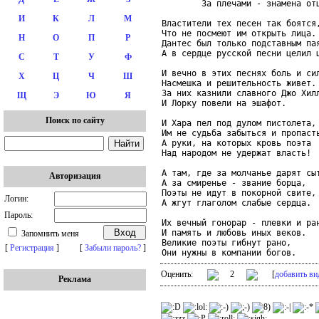
        За плечами - знамена отц
И
К
Л
М
Властители тех песен так боятся,
Что не посмеют им открыть лица.

Н
О
П
Р
Дантес был только подставным пая
А в сердце русской песни целил ц
С
Т
У
Ф
И вечно в этих песнях боль и сил
Х
Ц
Ч
Ш
Насмешка и решительность живет.

За них казнили славного Джо Хилл
Щ
Э
Ю
Я
И Лорку повели на эшафот.

Поиск по сайту
И Хара пел под дулом пистолета,

Им не судьба забыться и пропасть
А руки, на которых кровь поэта

Над народом не удержат власть!

А там, где за молчанье дарят сыт
Авторизация
А за смиренье - звание борца,

Поэты не идут в покорной свите,

Логин:
А жгут глаголом слабые сердца.

Пароль:
Их вечный гонорар - плевки и ран
И память и любовь иных веков.

Запомнить меня
Великие поэты гибнут рано,

[
Регистрация
]
[
Забыли пароль?
]
Они нужны в компании богов.
Оценить:
2
[
добавить ви
Реклама