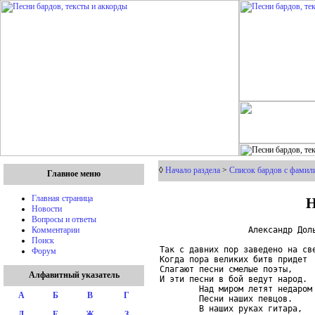
◊
Начало раздела
>
Список бардов с фамили
Главное меню
Н
Главная страница
Новости
Вопросы и ответы
                  Александр Доль
Комментарии
Поиск
Так с давних пор заведено на све
Форум
Когда пора великих битв придет

Слагают песни смелые поэты,

Алфавитный указатель
И эти песни в бой ведут народ.

        Над миром летят недаром

А
Б
В
Г
        Песни наших певцов.

        В наших руках гитара,

Д
Е
Ж
З