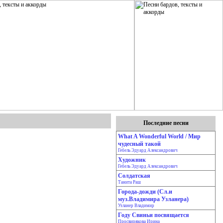
Последние песни
What A Wonderful World / Мир
чудесный такой
Гебель Эдуард Александрович
Художник
Гебель Эдуард Александрович
Солдатская
Танита Раш
Города-дожди (Сл.и
муз.Владимира Узланера)
Узланер Владимир
Году Свиньи посвящается
Просвирякова Ирина