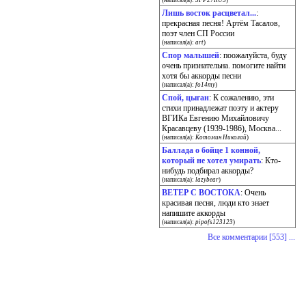
(написал(а):
SFP27RUS
)
Лишь восток расцветал...
:
прекрасная песня! Артём Тасалов,
поэт член СП России
(написал(а):
art
)
Спор малышей
: поожалуйста, буду
очень признательна. помогите найти
хотя бы аккорды песни
(написал(а):
fo14my
)
Спой, цыган
: К сожалению, эти
стихи принадлежат поэту и актеру
ВГИКа Евгению Михайловичу
Красавцеву (1939-1986), Москва...
(написал(а):
Котомин Николай
)
Баллада о бойце 1 конной,
который не хотел умирать
: Кто-
нибудь подбирал аккорды?
(написал(а):
lazybear
)
ВЕТЕР С ВОСТОКА
: Очень
красивая песня, люди кто знает
напишите аккорды
(написал(а):
pipofs123123
)
Все комментарии [553] ...