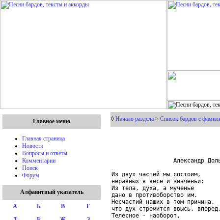
◊
Начало раздела
>
Список бардов с фамили
Главное меню
Главная страница
Новости
Вопросы и ответы
                  Александр Доль
Комментарии
Поиск
Из двух частей мы состоим,

Форум
неравных в весе и значеньи:

Из тела, духа, а мученье

Алфавитный указатель
дано в противоборство им.

Несчастий наших в том причина,

А
Б
В
Г
что дух стремится ввысь, вперед,
Телесное - наоборот,

Д
Е
Ж
З