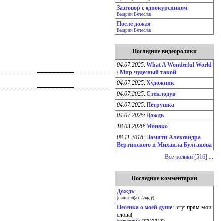
Зазговор с однокурсником
Выдрин Вячеслав
После дождя
Выдрин Вячеслав
Последние видеоролики
04.07.2025
:
What A Wonderful World
/ Мир чудесный такой
04.07.2025
:
Художник
04.07.2025
:
Стеклодув
04.07.2025
:
Петрушка
04.07.2025
:
Дождь
18.03.2020
:
Монако
08.11.2018
:
Памяти Александра
Вертинского и Михаила Булгакова
Все ролики [516] ...
Последние комментарии
Дождь
: ...
(написал(а):
Loggy
)
Песенка о моей душе
: :cry: прям мои
слова(