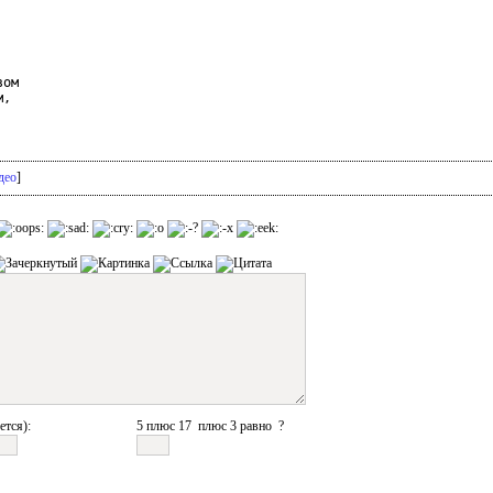
ом

,

део
]
ется):
5 плюс 17 плюс 3 равно ?