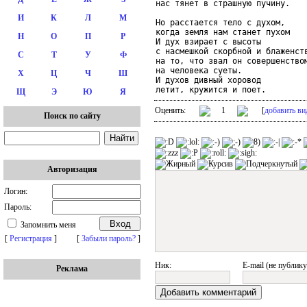
нас тянет в страшную пучину.

И
К
Л
М
Но расстается тело с духом,

когда земля нам станет пухом

Н
О
П
Р
И дух взирает с высоты

с насмешкой скорбной и блаженств
С
Т
У
Ф
на то, что звал он совершенством
на человека суеты.

Х
Ц
Ч
Ш
И духов дивный хоровод

летит, кружится и поет.
Щ
Э
Ю
Я
Оценить:
1
[
добавить ви
Поиск по сайту
Авторизация
Логин:
Пароль:
Запомнить меня
[
Регистрация
]
[
Забыли пароль?
]
Ник:
E-mail (не публику
Реклама