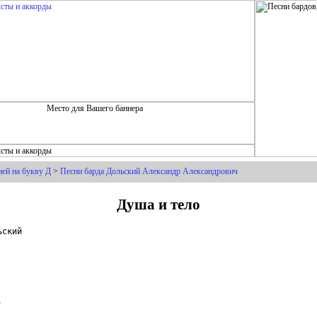
ей на букву Д
>
Песни барда Дольский Александр Александрович
Душа и тело
ский


