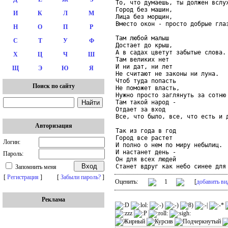
То, что думаешь, ты должен вслух
Город без машин,

И
К
Л
М
Лица без морщин,

Вместо окон - просто добрые глаз
Н
О
П
Р
Там любой малыш

С
Т
У
Ф
Достает до крыш,

А в садах цветут забытые слова.

Х
Ц
Ч
Ш
Там великих нет

И ни дат, ни лет

Щ
Э
Ю
Я
Не считают не законы ни луна.

Чтоб туда попасть

Поиск по сайту
Не поможет власть,

Нужно просто заглянуть за сотню 
Там такой народ -

Отдает за вход

Все, что было, все, что есть и д
Авторизация
Так из года в год

Город все растет

Логин:
И полно о нем по миру небылиц.

И настанет день -

Пароль:
Он для всех людей

Станет вдруг как небо синее для
Запомнить меня
[
Регистрация
]
[
Забыли пароль?
]
Оценить:
1
[
добавить ви
Реклама