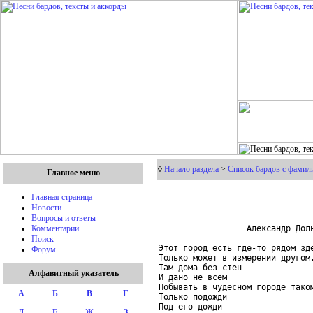
◊
Начало раздела
>
Список бардов с фамили
Главное меню
Главная страница
Новости
Вопросы и ответы
                  Александр Доль
Комментарии
Поиск
Этот город есть где-то рядом зде
Форум
Только может в измерении другом.
Там дома без стен

Алфавитный указатель
И дано не всем

Побывать в чудесном городе таком
А
Б
В
Г
Только подожди

Под его дожди

Д
Е
Ж
З