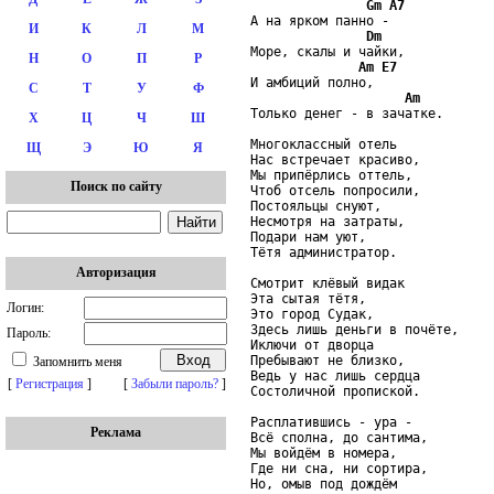
Gm
A7
А на ярком панно -

И
К
Л
М
Dm
Море, скалы и чайки,

Н
О
П
Р
Am
E7
И амбиций полно,

С
Т
У
Ф
Am
Только денег - в зачатке.

Х
Ц
Ч
Ш
Многоклассный отель

Щ
Э
Ю
Я
Нас встречает красиво,

Мы припёрлись оттель,

Поиск по сайту
Чтоб отсель попросили,

Постояльцы снуют,

Несмотря на затраты,

Подари нам уют,

Тётя администратор.

Авторизация
Смотрит клёвый видак

Эта сытая тётя,

Логин:
Это город Судак,

Здесь лишь деньги в почёте,

Пароль:
Иключи от дворца

Пребывают не близко,

Запомнить меня
Ведь у нас лишь сердца

[
Регистрация
]
[
Забыли пароль?
]
Состоличной пропиской.

Расплатившись - ура -

Реклама
Всё сполна, до сантима,

Мы войдём в номера,

Где ни сна, ни сортира,

Но, омыв под дождём
