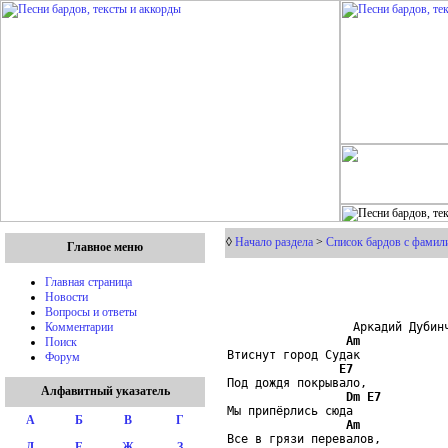
◊
Начало раздела
>
Список бардов с фамили
Главное меню
Главная страница
Новости
Вопросы и ответы
                  Аркадий Дубинч
Комментарии
Am
Поиск
Втиснут город Судак

Форум
E7
Под дождя покрывало,

Алфавитный указатель
Dm
E7
Мы припёрлись сюда

А
Б
В
Г
Am
Все в грязи перевалов,

Д
Е
Ж
З