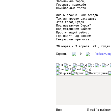
Запылённые торсы,

Говорить подождём

Поминальные тосты.

Жизнь сложна, как всегда.

Так ли трезво рассудишь

Этот город Судак

Под названием Сурож?

Под мещанским хайлом

Проступающий ребус,

Где парит над холмом

Генуэзская крепость...

29
 марта - 
2
 апреля 
1991
, Судак
Оценить:
0
[
добавить ви
Ник:
E-mail (не публику