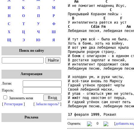
Am
C
И не помогает младенец Исус,

И
К
Л
М
F
C
Прикрывший Кораном пейсы -

Н
О
П
Р
B
E
F
С
Т
У
Ф
C
Cdim
Fm
Am
Лебединая песня, лебединая песня
Х
Ц
Ч
Ш
И тут уже всё - была не была,

Щ
Э
Ю
Я
Хоть в баню, хоть на войну,

И вот уже два лебединых крыла

Поиск по сайту
Прикрыли родную страну,

И бомж с олигархом - в едином ст
В достатке зарплат и пенсий,

И интеллигент продолжает свою

Лебединую песню, лебединую песню
Авторизация
И холоден ум, и руки чисты,

И всё-таки вновь по Марксу

Логин:
Гадкий утёнок прорвёт черты

Своей лебединой маски,

Пароль:
И упав - отжаться уже не успеть,
И жжёт под хвостом от перца,

Запомнить меня
И гадкий утёнок сам хочет петь

[
Регистрация
]
[
Забыли пароль?
]
Лебединую песню, лебединую песню
17
 февраля 
1999
, Роквил
Реклама
Оценить:
0
[
добавить ви