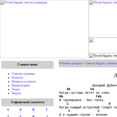
◊
Начало раздела
>
Список бардов с фамили
Главное меню
Л
Главная страница
Новости
Вопросы и ответы
                  Аркадий Дубинч
Комментарии
Am
Em
Поиск
Форум
Hm
F#m
И тренировки - без толку,

Алфавитный указатель
G
D
Когда каждый встречный глядит ко
А
Б
В
Г
F
E
А в худшем случае - волком,

Д
Е
Ж
З