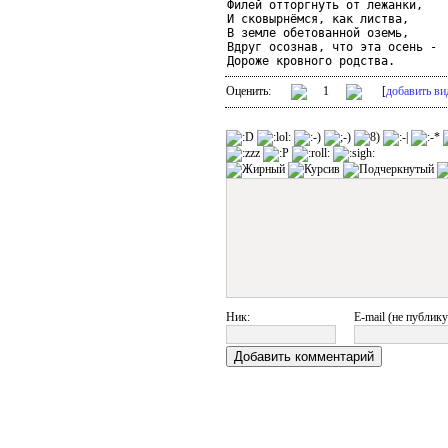
Филей отторгнуть от лежанки,

И сковырнёмся, как листва,

В земле обетованной оземь,

Вдруг осознав, что эта осень -

Дороже кровного родства.
Оценить:
1
[
добавить ви
Ник:
E-mail (не публику