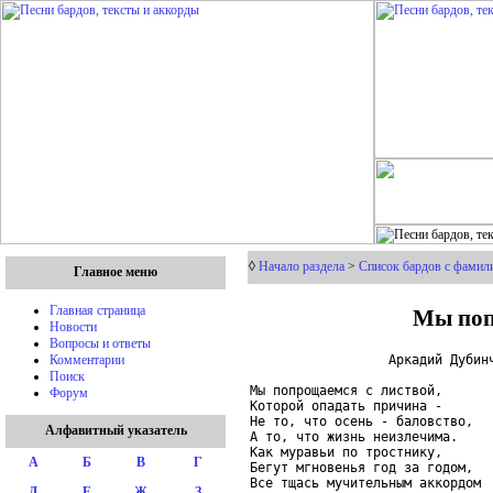
◊
Начало раздела
>
Список бардов с фамили
Главное меню
Мы поп
Главная страница
Новости
Вопросы и ответы
                  Аркадий Дубинч
Комментарии
Поиск
Мы попрощаемся с листвой,      
Форум
Которой опадать причина -      
Не то, что осень - баловство,  
Алфавитный указатель
А то, что жизнь неизлечима.    
Как муравьи по тростнику,      
А
Б
В
Г
Бегут мгновенья год за годом,  
Все тщась мучительным аккордом 
Д
Е
Ж
З