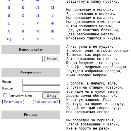
Воздвигнуть славу пустяку.     
И
К
Л
М
Мы промолчим о мелочах,

Едва помыслив о великом,

Н
О
П
Р
Мы прокричим о палачах,

Мы вдохновимся этим криком

С
Т
У
Ф
И тем помолимся местам,

Где, уж воистину блаженны,

Х
Ц
Ч
Ш
Едва разбуженные жертвы

Мгновенно тянутся к кнутам.

Щ
Э
Ю
Я
А нас узнать не мудрено

Поиск по сайту
В любой толпе, в любом обличье -
То юрки, как веретено,

А то нахохлены по-птичьи,

Юнцам безусым - не с руки,

В кайф - мудрецам седобородым,

Блуждаем избранным народом,

Авторизация
Иным народам вопреки.

Логин:
В болоте, в пепелищ золе,

В грязи на станции товарной,

Пароль:
Все ищем мы в чужой земле

Дерьма земли обетованной.

Запомнить меня
И вот уж найдено. Пора

[
Регистрация
]
[
Забыли пароль?
]
На труд, на подвиг и на муку,

О, дай же, дай скорее руку,

Моя прекрасная сестра

Реклама
Мы побредем за горизонт,

Слегка возвышенны и жалки,

Иначе просто не резон
