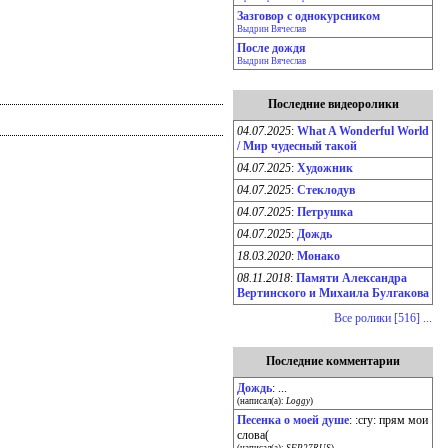
Зазговор с однокурсником
Выдрин Вячеслав
После дождя
Выдрин Вячеслав
Последние видеоролики
04.07.2025
:
What A Wonderful World
/ Мир чудесный такой
04.07.2025
:
Художник
04.07.2025
:
Стеклодув
04.07.2025
:
Петрушка
04.07.2025
:
Дождь
18.03.2020
:
Монако
08.11.2018
:
Памяти Александра
Вертинского и Михаила Булгакова
Все ролики [516] ...
Последние комментарии
Дождь
: ...
(написал(а):
Loggy
)
Песенка о моей душе
: :cry: прям мои
слова(