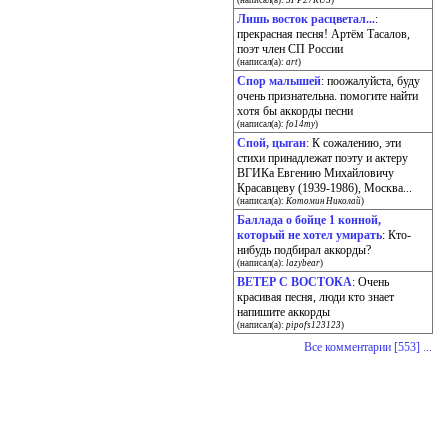
(написал(а):
SFP27RUS
)
Лишь восток расцветал...
:
прекрасная песня! Артём Тасалов,
поэт член СП России
(написал(а):
art
)
Спор малышей
: поожалуйста, буду
очень признательна. помогите найти
хотя бы аккорды песни
(написал(а):
fo14my
)
Спой, цыган
: К сожалению, эти
стихи принадлежат поэту и актеру
ВГИКа Евгению Михайловичу
Красавцеву (1939-1986), Москва...
(написал(а):
Котомин Николай
)
Баллада о бойце 1 конной,
который не хотел умирать
: Кто-
нибудь подбирал аккорды?
(написал(а):
lazybear
)
ВЕТЕР С ВОСТОКА
: Очень
красивая песня, люди кто знает
напишите аккорды
(написал(а):
pipofs123123
)
Все комментарии [553] ...