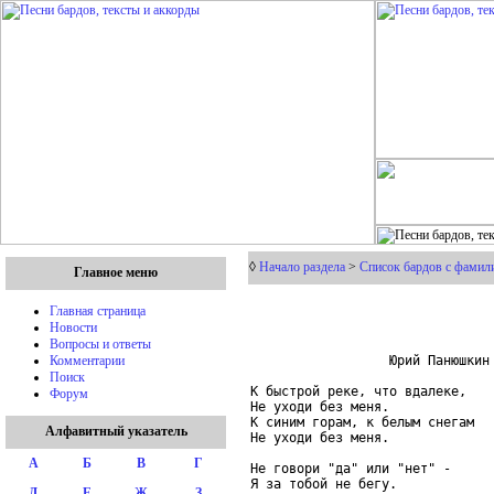
◊
Начало раздела
>
Список бардов с фамил
Главное меню
Главная страница
Новости
Вопросы и ответы
                  Юрий Панюшкин

Комментарии
Поиск
К быстрой реке, что вдалеке,

Форум
Не уходи без меня.

К синим горам, к белым снегам

Алфавитный указатель
Не уходи без меня.

А
Б
В
Г
Не говори "да" или "нет" -

Я за тобой не бегу.

Д
Е
Ж
З