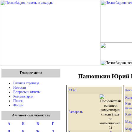
Главное меню
Панюшкин Юрий Ми
Главная страница
Новости
23:45
Косы
Вопросы и ответы
Комментарии
Кста
Поиск
Кто 
Форум
печа
Акварель
Кто-
Алфавитный указатель
Мад
А
Б
В
Г
Мар
Д
Е
Ж
З