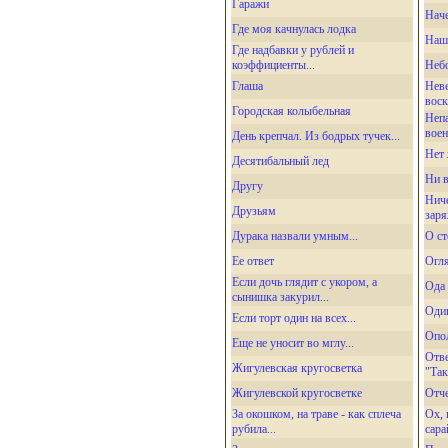
Гаражи
Наче
Где моя качнулась лодка
Наш
Где надбавки у рублей и
коэффициенты...
Небо
Глаша
Неве
воск
Городская колыбельная
Неп
воен
День крепчал. Из бодрых тучек...
Нет 
Десятибальный лед
Ни в
Другу
Ниче
Друзьям
заря
Дурака назвали умным...
О ст
Ее ответ
Огля
Если дочь глядит с укором, а
Ода 
сынишка закурил...
Один
Если торт один на всех...
Опол
Еще не уносит во мглу...
Отве
Жигулевская кругосветка
"Так
Жигулевской кругосветке
Отче
За окошком, на траве - как сплеча
Ох, 
рубила...
сара