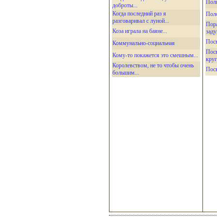
Пол
доброты...
Когда последний раз я
Пол
разговаривал с луной...
Пора
Коза играла на баяне...
заду
Пос
Коммунально-социальная
Пос
Кому-то покажется это смешным...
круг
Королевством, не то чтобы очень
Пос
большим...