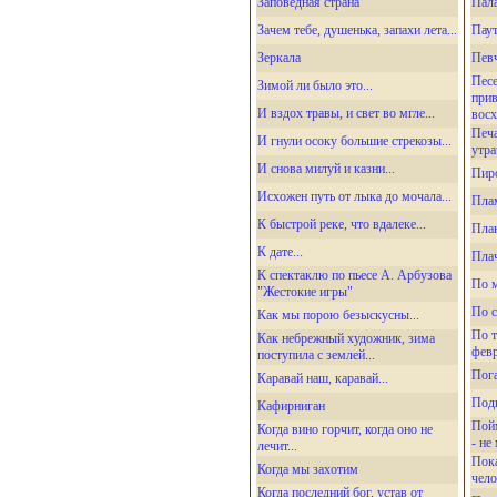
Заповедная страна
Пал
Зачем тебе, душенька, запахи лета...
Паут
Зеркала
Певч
Песе
Зимой ли было это...
прив
И вздох травы, и свет во мгле...
восх
Печа
И гнули осоку большие стрекозы...
утра
И снова милуй и казни...
Пир
Исхожен путь от лыка до мочала...
Плам
К быстрой реке, что вдалеке...
Пла
К дате...
Пла
К спектаклю по пьесе А. Арбузова
По 
"Жестокие игры"
По с
Как мы порою безыскусны...
По 
Как небрежный художник, зима
февр
поступила с землей...
Пога
Каравай наш, каравай...
Под
Кафирниган
Пойм
Когда вино горчит, когда оно не
- не
лечит...
Пока
Когда мы захотим
чело
Когда последний бог, устав от