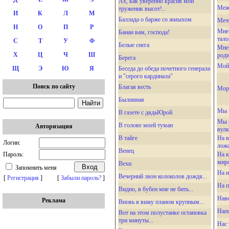
Ах, как уверенно красив мой
Межд
труженик высот!..
И
К
Л
М
Баллада о барже со жмыхом
Меч
Н
О
П
Р
Мне 
Банан вам, господа!
тало
С
Т
У
Ф
Белые снега
Мне,
Х
Ц
Ч
Ш
роди
Берега
Мой 
Беседа до обеда почетного генерала
Щ
Э
Ю
Я
и "серого кардинала"
Поиск по сайту
Благая весть
Мор
Былинная
Мы -
В газете с дядьЮрой
Мы п
В голове моей туман
Авторизация
вулк
В тайге
На в
Логин:
ложа
Венец
На к
Пароль:
миро
Вехи
Запомнить меня
На н
Вечерний звон колоколов дождя...
[
Регистрация
]
[
Забыли пароль?
]
На п
Видно, в бубен мне не бить...
Нав
Реклама
Вновь я вижу планом крупным...
Нап
Вот на этом полустанке остановка
три минуты...
Нас 