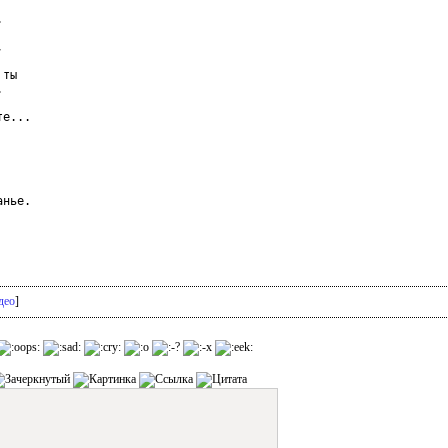




ты



е...

нье.

део
]