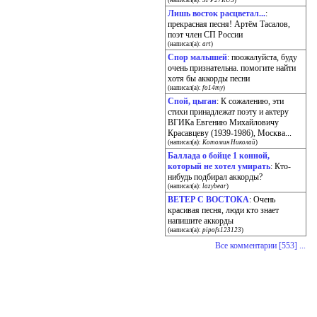
(написал(а):
SFP27RUS
)
Лишь восток расцветал...
:
прекрасная песня! Артём Тасалов,
поэт член СП России
(написал(а):
art
)
Спор малышей
: поожалуйста, буду
очень признательна. помогите найти
хотя бы аккорды песни
(написал(а):
fo14my
)
Спой, цыган
: К сожалению, эти
стихи принадлежат поэту и актеру
ВГИКа Евгению Михайловичу
Красавцеву (1939-1986), Москва...
(написал(а):
Котомин Николай
)
Баллада о бойце 1 конной,
который не хотел умирать
: Кто-
нибудь подбирал аккорды?
(написал(а):
lazybear
)
ВЕТЕР С ВОСТОКА
: Очень
красивая песня, люди кто знает
напишите аккорды
(написал(а):
pipofs123123
)
Все комментарии [553] ...