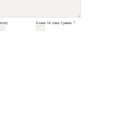
ется):
6 плюс 14 плюс 3 равно ?