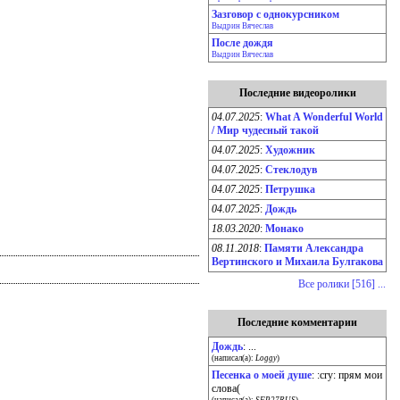
Зазговор с однокурсником
Выдрин Вячеслав
После дождя
Выдрин Вячеслав
Последние видеоролики
04.07.2025
:
What A Wonderful World
/ Мир чудесный такой
04.07.2025
:
Художник
04.07.2025
:
Стеклодув
04.07.2025
:
Петрушка
04.07.2025
:
Дождь
18.03.2020
:
Монако
08.11.2018
:
Памяти Александра
Вертинского и Михаила Булгакова
Все ролики [516] ...
Последние комментарии
Дождь
: ...
(написал(а):
Loggy
)
Песенка о моей душе
: :cry: прям мои
слова(