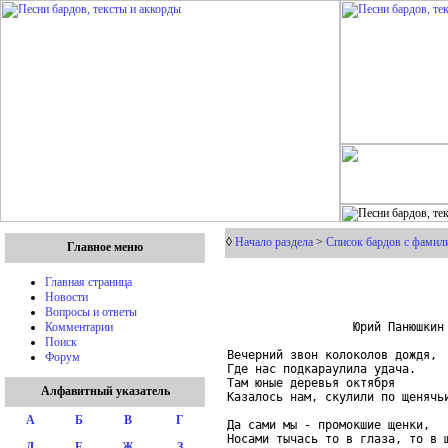
◊
Начало раздела
>
Список бардов с фамил
Главное меню
Главная страница
Новости
Вопросы и ответы
                  Юрий Панюшкин

Комментарии
Поиск
Вечерний звон колоколов дождя,

Форум
Где нас подкараулила удача.

Там юные деревья октября

Алфавитный указатель
Казалось нам, скулили по щенячьи
А
Б
В
Г
Да сами мы - промокшие щенки,

Носами тычась то в глаза, то в щ
Д
Е
Ж
З