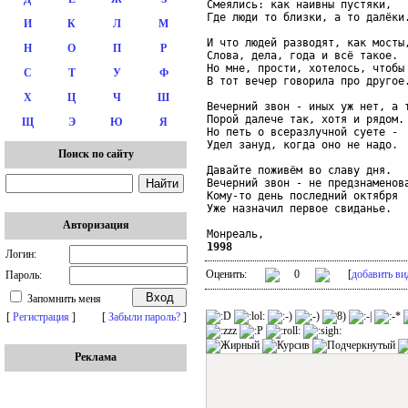
Смеялись: как наивны пустяки,

Где люди то близки, а то далёки.
И
К
Л
М
И что людей разводят, как мосты,
Н
О
П
Р
Слова, дела, года и всё такое.

Но мне, прости, хотелось, чтобы 
С
Т
У
Ф
В тот вечер говорила про другое.
Х
Ц
Ч
Ш
Вечерний звон - иных уж нет, а т
Порой далече так, хотя и рядом.

Щ
Э
Ю
Я
Но петь о всеразлучной суете -

Удел зануд, когда оно не надо.

Поиск по сайту
Давайте поживём во славу дня.

Вечерний звон - не предзнаменова
Кому-то день последний октября

Уже назначил первое свиданье.

Авторизация
1998
Логин:
Оценить:
0
[
добавить ви
Пароль:
Запомнить меня
[
Регистрация
]
[
Забыли пароль?
]
Реклама