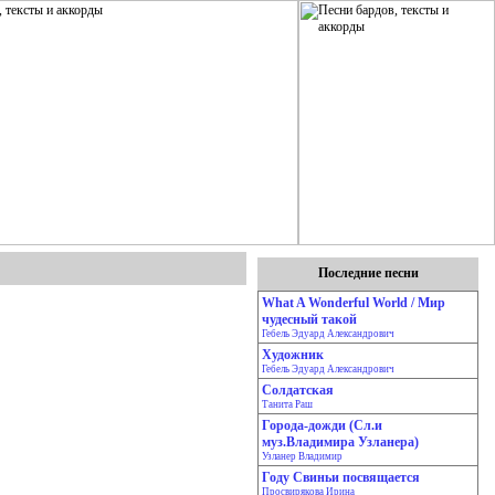
Последние песни
What A Wonderful World / Мир
чудесный такой
Гебель Эдуард Александрович
Художник
Гебель Эдуард Александрович
Солдатская
Танита Раш
Города-дожди (Сл.и
муз.Владимира Узланера)
Узланер Владимир
Году Свиньи посвящается
Просвирякова Ирина