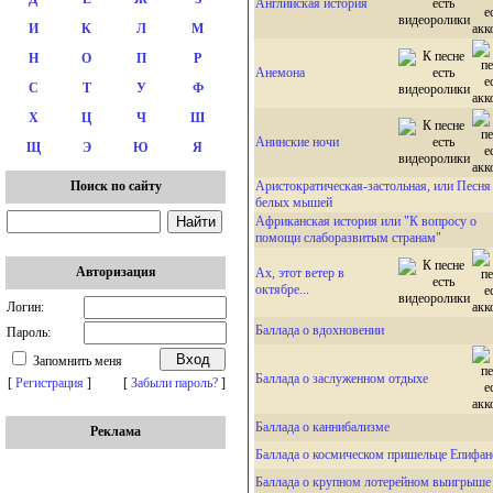
Английская история
И
К
Л
М
Н
О
П
Р
Анемона
С
Т
У
Ф
Х
Ц
Ч
Ш
Анинские ночи
Щ
Э
Ю
Я
Аристократическая-застольная, или Песня
Поиск по сайту
белых мышей
Африканская история или "К вопросу о
помощи слаборазвитым странам"
Авторизация
Ах, этот ветер в
октябре...
Логин:
Баллада о вдохновении
Пароль:
Запомнить меня
Баллада о заслуженном отдыхе
[
Регистрация
]
[
Забыли пароль?
]
Баллада о каннибализме
Реклама
Баллада о космическом пришельце Епифан
Баллада о крупном лотерейном выигрыше