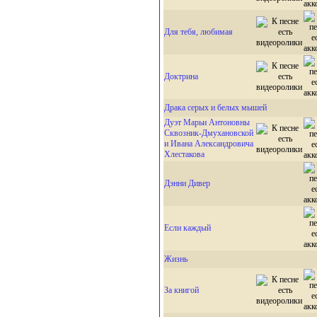
Для тебя, любимая
Доктрина
Драка серых и белых мышей
Дуэт Марьи Антоновны
Сквозник-Дмухановской
и Ивана Александровича
Хлестакова
Дэнни Дивер
Если каждый
Жизнь
За книгой